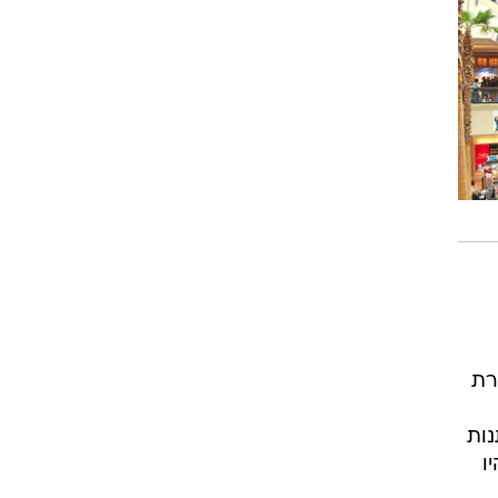
ת
אוד