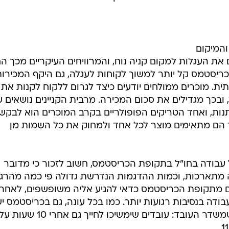
לא אפוא
י שנמצא במסגרת עבודה בחו"ל.
ור ישראלים המגיעים לעבודה בחו"ל, והיא כוללת מכירת
ם, באמצעות פניה לעוברים ולשבים. אם במשך השנה המשכו
הממוצעת עומדת על 3,000-4,000$ לחודש, עבודה בחו"ל בכריסטמס תניב סכום כמעט כפול.
הנמכרים בעגלות פונים לקהל יעד רחב, ויכולים לשמש מת
נה וטיפוח שיער מתאימים לנשים ולנערות, אביזרי איי-פוד יהי
הם המתנה האולטימטיבית לטף.
והמיקום
 את העגלות למקום קניה נוח, והמרוויחים העיקריים מכך ה
ריסטמס קל יותר למשוך לקוחות לעגלה, גם היקף המכירות
ית. מוכרים ממולחים יודעים כיצד לגרום ללקוח לקנות את 
ובכך מגדילים את סכום המכירה. מרבית הקניינים נושאים 
ות, ואחד הטריקים הפופולריים בקרב המוכרים הוא לבקש 