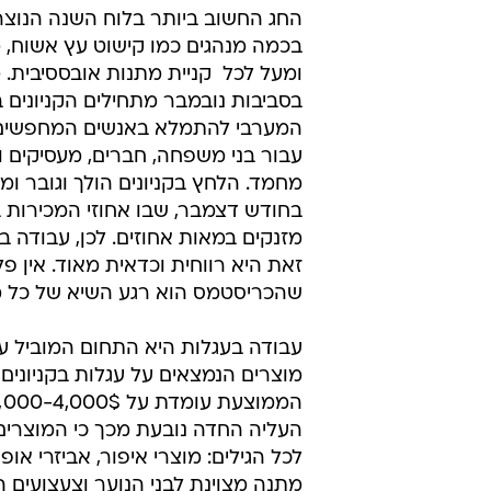
ענבל גפני
26.7.2009 / 14:50
עבודה בחו"ל בכריסטמס מאפשרת
במדינות בתקופה קסומה במיוחד,
כסף
חג המולד, המציין ע"פ המסורת הנוצר
הולדת
החג החשוב ביותר בלוח השנה הנוצרי,
בכמה מנהגים כמו קישוט עץ אשוח, 
ומעל לכל  קניית מתנות אובססיבית. 
בסביבות נובמבר מתחילים הקניונים 
המערבי להתמלא באנשים המחפשים
עבור בני משפחה, חברים, מעסיקים וא
מחמד. הלחץ בקניונים הולך וגובר ומג
בחודש דצמבר, שבו אחוזי המכירות ב
מזנקים במאות אחוזים. לכן, עבודה ב