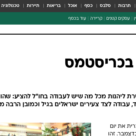
תרבות
סלבס
כסף
אוכל
בריאות
תיירות
טכנולוגיה
ן
עסקים קטנים
קריירה
עוד בכסף
חינוך פיננסי
כסף עולמי
דין וחשבון
קריפטו
הלאונג'
ספורט ביזנס
 בכריסטמס