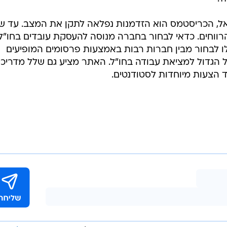
 הם מתאימים מוצר לכל אחד ולמחוק את כל השמות מן
 עבודה בחו"ל בתקופת הכריסטמס, חשוב לזכור כי מדובר
מתארכות, וכמות ההדגמות הנדרשת גדולה פי כמה מהרגיל
ם מתקופת הכריסטמס כדאי להגיע אליה משופשפים, לאחר
ה בנסיבות רגועות יותר. כמו בכל עונה, גם בכריסטמס י
חשיבות עצומה לתדמית ולאנרגיות שמשדר העובד: עובדים שימשיכו לחייך גם אחרי 10 שעות 
, הכריסטמס הוא הזדמנות נפלאה לתקן את המצב. עד ש
הרווחים. כדאי לבחור בחברה מנוסה להעסקת עובדים בחו"ל,
כלו לבחור מבין חברות רבות באמצעות פרסומים המופיעים
כגון באתר Maka, הפורטל הגדול למציאת עבודה בחו"ל. האתר מציע גם שלל מדריכ
ד הצעות מיוחדות לסטודנטים.