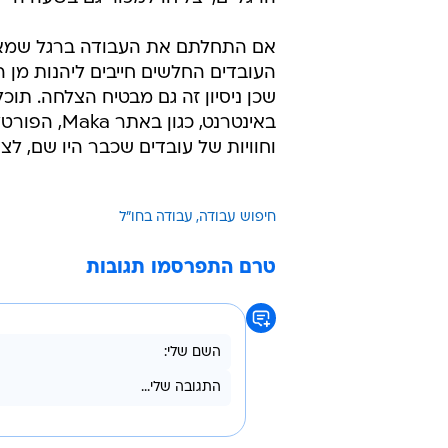
האדם את הרשימה, להראות לו כיצד
הרשימה בזה אחר זה.
לצד היתרונות הכספיים הברורים של
בתקופה לחוצה למדי. שעות העבודה 
לפיכך, על מנת להפיק את המקסימו
שצברתם כמה חודשים קודמים של עבוד
הרגליים, יצליחו למכור גם בשעה ה- 11.
אם התחלתם את העבודה ברגל שמאל
העובדים החלשים חייבים ליהנות מן 
שכן ניסיון זה גם מבטיח הצלחה. תו
באינטרנט, 
וחוויות של עובדים שכבר היו שם, לצ
חיפוש עבודה
עבודה בחו"ל