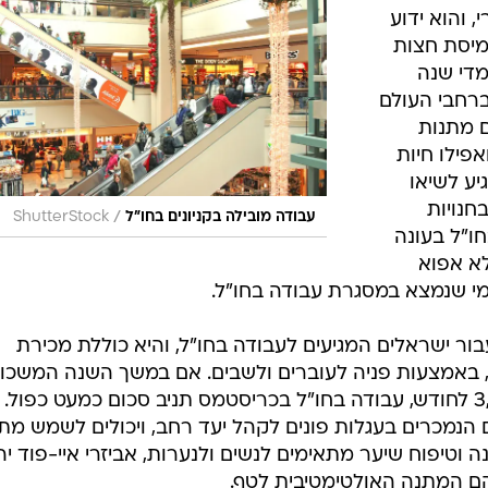
 ליהנות מכל מה שיש לעבודה בחו"ל להציע: שהו
 עבודה לצד צעירים ישראלים בגיל וכמובן הרבה מ
ית את יום
ו של ישו, חל מדי שנה ב- 25 בדצמבר. זהו
 והוא ידוע
מיסת חצות
מדי שנה
ברחבי העולם
 מתנות
פילו חיות
יע לשיאו
חנויות
/
עבודה מובילה בקניונים בחו"ל
ShutterStock
חו"ל בעונה