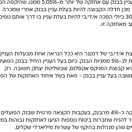
שלושתן מקבוצת אי.די.בי - לבעלות עניין בבנק עם אחזקה של יותר מ-5.05% ממנ
יום לאחר מכן חדלה הקבוצה להיות בעלת עניין בבנק אחרי שמכרה
מניות. באופן דומה דיווח הבנק כי ב-30 ביולי הפכה אי.די.בי להיות בעלת עניין בו דרך אותם גופים
ת אי.די.בי של דנקנר היא ככל הנראה אחת מבעלות העניין
הגדולות בפועלים ואחזקתה מתקרבת לכ-5% ממניות הבנק. כיום בעל העניין היחיד בבנק הפו
היא קבוצת הפניקס אקסלנס, שבשליטת יצחק תשובה. רק
שובה בעל עניין בבנק - וזאת בשל איחוד האחזקות של הפנ
מלבד הפניקס ידוע כי קרן יורק מחזיקה כ-4% מהבנק, בעקבות הקצאה פרטית שבנק הפועלים
קרן בחודש מארס 2008. סביר להניח שחברות ביטוח נוספות הגיעו לאחזקות גבוהות במ
יים שהן מנהלות בהיקף של עשרות מיליארדי שקלים.