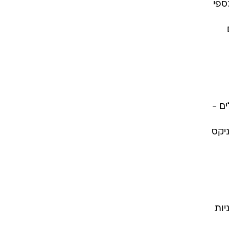
ו, שהיקפה הכספי
עלים -
יקס
ניות