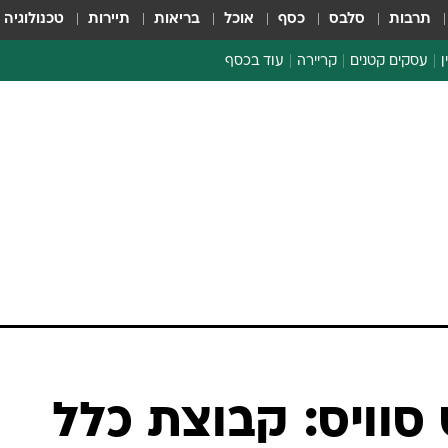
תרבות
סלבס
כסף
אוכל
בריאות
תיירות
טכנולוגיה
ן
עסקים קטנים
קריירה
עוד בכסף
חינוך פיננסי
כסף עולמי
דין וחשבון
קריפטו
הלאונג'
ספורט ביזנס
סוויס: קבוצת כלל