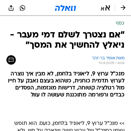
כסף
"אם נצטרך לשלם דמי מעבר -
ניאלץ להחשיך את המסך"
מאת אופיר בר-זהר 
10.8.2009 / 4:06
מנכ"ל ערוץ 9, ליאוניד בלחמן, לא מבין איך נוצרה
לערוץ תדמית כוחנית, כשהוא בעצם נאבק על חייו
מול רגולציה קשוחה, דרישות מוגזמות, הפסדים
כבדים ורפורמה מתוכננת שעושה לו עוול
>> מנכ"ל ערוץ 9, ליאוניד בלחמן, כועס. הוא תופש
עצמו כמנכ"ל של ערוץ נישה שנאבק על חייו, ולא