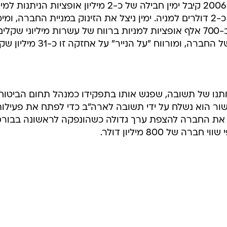
ההנפקה של דלק us בניו יורק במאי 2006 קיבל ימין חבילה של כ-2 מיליון אופציות הני
למניות החברה לפי מחיר מימוש של כ-2 דולרים למניה. ימין ניצל את הזינוק במניית החברה, ו
לאחר ההנפקה ובשלב מאוחר יותר כ-700 אלף אופציות למניות ברווח של עשרות מיליוני שקלי
, חתנו של תשובה, שפגש אותו בתפקידו כמנהל תחום הביטוח
ור הוא נשלח על ידי תשובה לארה"ב כדי לפתח את פעילות
ל את החברה להצפת ערך גדולה כשהונפקה לראשונה בבור