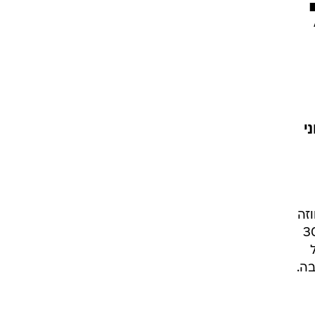
י
וזה
2014. ימין, המקבל כיום שכר שנתי של כ-300