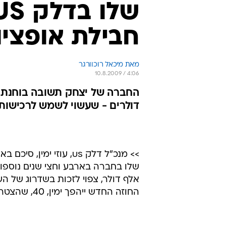
חבילת אופציו
מאת מיכאל רוכוורגר 
10.8.2009 / 4:06
החברה של יצחק תשובה בוחנת ג
דולרים - שעשוי לשמש לרכישות 
>> מנכ"ל דלק us, עוז
אלף דולר, צפוי לזכות בשדרוג של ה
החוזה החדש ייהפך ימין, 40, שהצטרף לקבוצת דלק לפני כ-10 שנים, לאחד המנהלים הוותיקים בה.