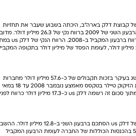
יה של קבוצת דלק בארה"ב, היכתה בשבוע שעבר את תחזיות
האנליסטים בוול סטריט וסיימה את הרבעון השני של 2009 ברווח נקי של 26.3 מיליון דולר
בזינוק של יותר מפי שישה לעומת הרווח ברבעון המקבי
הרווח של דלק us ברבעון החולף הושג בעיקר בזכות תקבולים של כ-57.6 מיליון דולר מחברות
הביטוח כפיצוי בגין ההשבתה של בית הזיקוק טיילר בטקסס מאמצע נובמבר 2008 עד 18 במאי
בנטרול אירועים חד-פעמיים, הרווח של דלק us הסתכם ברבעון השני ב-12.8 מיליון 
של בית הזיקוק גרמה לירידה של 57% בהכנסות הכוללות של החברה לעומת הרבעון המקביל