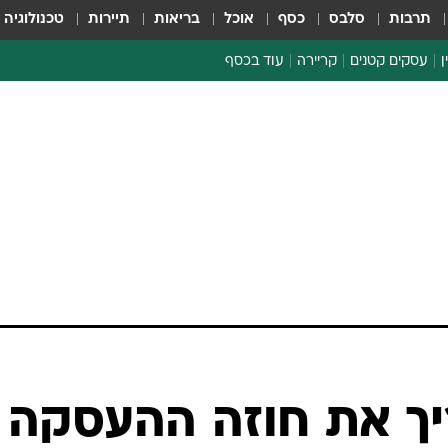
תרבות
סלבס
כסף
אוכל
בריאות
תיירות
טכנולוגיה
ן
עסקים קטנים
קריירה
עוד בכסף
חינוך פיננסי
כסף עולמי
דין וחשבון
קריפטו
הלאונג'
ספורט ביזנס
ריך את חוזה ההעסקה