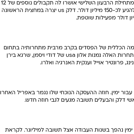
ל-595.5 מיליון דולר. בחברה ציינו כי מתחילת הרבעון השלישי אושרו לה תקבולים נוספים של 12
מיליון דולר - כשסך התקבולים צפוי להגיע לכ-150 מיליון דולר. דלק us יצרה במחצית ה
מה הכללית של הפסדים בקרב מרבית מתחרותיה בתחום
הפעלת בתי הזיקוק בארה"ב. עם המתחרות האלה נמנות אלון usa של דודי ויסמן, שרגא בירן
ינג, פרונטיר אוייל וענקית האנרגיה ואלרו.
בור ימין. חוזה ההעסקה הנוכחי שלו נגמר באפריל האחרון
שי דלק והבעלים תשובה מגעים לגבי חוזה חדש.
ימין נהפך בשנות העבודה אצל תשובה למיליונר. לקראת