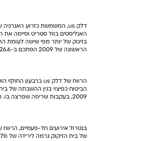
דלק us, המשמשת כזרוע האנרג
הראשונה של 2009 הסתכם ב-26.6 מיליון דולר, לעומת הפסד של מיליון דולר בתקופה המקבילה.
2009, בעקבות שריפה שפרצה בו. מתוך סכום זה רשמה דלק us כ-17.3 מיליון דולר כרווח לפני מס.