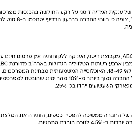
 של ענקית המדיה דיסני על רקע החולשה בהכנסות מפרסום
ג'סיקה ריף כהן, אנליסטית מריל לינץ', צופה כי רווחי החברה בר
האנליסטית ציינה כי רשת הטלוויזיה ABC, מקבוצת דיסני, העניקה ללקוחותיה זמן פרסום חינם ע
רקע הירידה ברייטינג של תוכניותיה. מבין ארבע רשתות הטלוויזיה הג
במקום האחרון מבחינת רייטינג של גילאי 18-49, האוכלוסייה המשמעותית מבחינת המפרסמים.
הרייטינג של כמה מתוכניות הדגל של החברה נמוך ביותר מ-10% מהרייטינג שהובטח למפרס
ארקי השעשועים יירדו בכ-25%.
יה של החברה ממשיכה להפסיד כספים, הותירה את המלצת
וכח הורדת התחזיות.