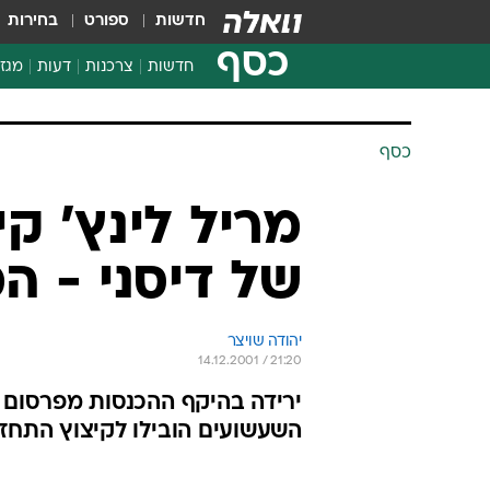
חדשות
ספורט
בחירות
כסף
חדשות
צרכנות
דעות
מגזי
החלטות פיננסיות
בדיקת מוצרים
כסף
חדשות מהמדף
השוואת מחירים
מריל לינץ' ק
צרכנות פיננסית
של דיסני - המני
יהודה שויצר
14.12.2001 / 21:20
השעשועים הובילו לקיצוץ התחזי