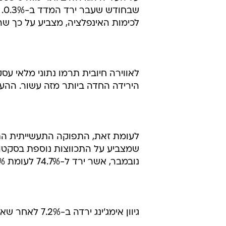
שב
לכימות האינפלציה, מצביע על כך ש
הירידה החדה ביותר מזה עשור. ההערכות בש
שמצביע על התכווצות נוספת בסקטור ה
נובמבר, אשר ירד ל-74.7% לעומת 75% באוקטובר, והצביע על הנתון הנמוך ביותר מאז 1983.
גיוון אימג'ינג ירדה ב-7.2% לאחר שאתמול קבעה מחיר שיא