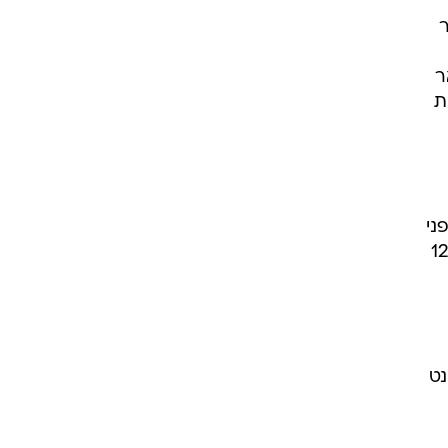
אקוסטאר
ר
ת
לפני
ם וחצי של 18 דולר למניה. מניית גיוון אימג'ינג הונפקה בסוף חודש אוקטובר לפי מחיר של 12
ל-1.7 דולרים, מניית טיוגה , שהוסיפה 7.9% ל-41 סנט