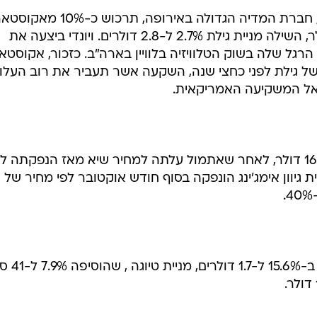
כפי הנראה, על רקע הידיעה כי ויונדי, חברת המדיה הגדולה באירופה, תרכוש כ-10% מ
האמריקאית תמורת 1.5 מיליארד דולר, השילה מניית גילת 2.7% ל-2.8 דולרים. ויונדי ביצעה את
ל שלה בשוק הטלוויזיה בלוויין בארה"ב. כזכור, אקוסטא
ל גילת לפני כחצי שנה, השקעה אשר תעביר את רוב העלו
 אל המשקיעה האמריקאית.
מניית גיוון אימג'ינג ירדה ב-7.2% ל-16.7 דולר, לאחר שאתמול עלתה למחיר שיא מאז הנפקתה 
חודשיי
עוד בלטו היום מניית מג'יק , שקפצה ב-15.6% 