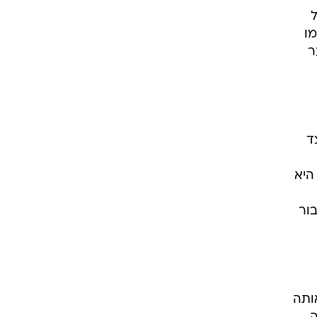
ל
רשמו
ר
מצד
היא
ור
ה אותה