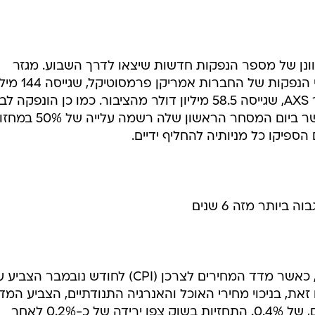
וונן של מספר הנפקות חדשות שיצאו לדרך השבוע. מגזר
הביוטכנולוגיה זכה לעידוד מכיוון שתי הנפקות של החברות אמריק
דולר, ויצרנית מערכות הרנטגן ברוקר AXS, שגייסה 58.5 מיליון דולר מהציבור. כמו כן הונפק
מתחרתה של צ'ק פוינט, נטסקרין, אשר ביום המסחר הראשון שלה רשמה עליי
יותר מזה 6 שנים
היום התפרסמו נתוני מקרו מעורבים, כאשר מדד המחירים לצרכן (CPI) לחודש נובמבר הצ
את, בניכוי מחירי האוכל והאנרגיה התנודתיים, הצביע המד
על העלייה הגדולה ביותר מזה 6 שנים, של 0.4%. התחזיות בשוק צפו ירידה של כ-0.2% לאחר