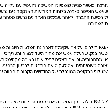
רבת, כאשר מניית קומפיוג'ן המשיכה להעפיל עם עלייה ש
8.7% למחיר של 3.75 דולרים, לאחר שאמש הוסיפה כ-9%. בלוחות המודעות האלקטרוניים נ
ל רכישת החברה, לאחר שבימים האחרונים נרשם מסחר ע
לעומתה ירדה מניית טריון ב-7.2% ל-10.8 דולרים, על אף שקיבלה לאחרונה המלצות חיוביות 
טשה בנק, שהעלה אמש את מחיר היעד למניה והעריך כי
ני מתחרותיה, וכי אם תצליח לנצל אותו בצורה מקסימלית, 
ורה משמעותית ואף לעקוף את התחזיות לרבעון הרביעי.
טכנולוגי בתקופה המוגבלת של החודשים הקרובים תהווה עב
מניית קומברס רשמה עלייה של 0.7% ל-19.1 דולר, ובכך המשיכה את מגמת הירידות שאיפיינ