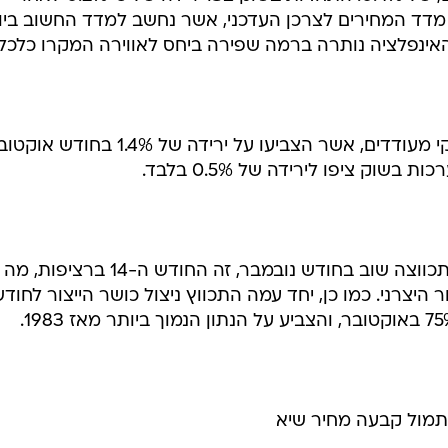
חודש שעבר ירד המדד ב-0.3%. מדד המחירים לצרכן העדכני, אשר נחשב למדד החשוב ב
האינפלציה נותרה ברמה שפירה ביחס לאווירה המקרו כלכלי
לאווירה חיובית תרמו נתוני מלאי עסקי מעודדים, אשר הצביעו על ירידה של 1.4% בחו
וק ציפו לירידה של 0.5% בלבד.
לעומת זאת, התפוקה התעשייתית התכווצה שוב בחודש נובמבר, זה החודש ה-14 ברציפות, מה
יצרני. כמו כן, יחד עמה התכווץ ניצול כושר הייצור לחוד