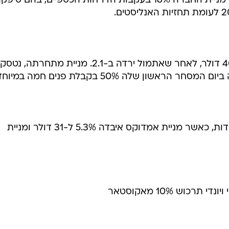
במהלך השבוע. בסיכום שבועי איבדה מניית החברה 18% בעקבות הדו"חות הכספיים, בהם סיפ
מניית צ'ק פוינט ירדה ב- 3.1% ל-40.8 דולר, לאחר שאתמול ירדה ב-2.1. מניית מתחרתה
ירידות נרשמו גם בשאר המניות הכבדות, כאשר מניית אמדוקס איבדה 5.3% ל-31 דולר ומניית