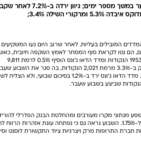
קומפיוג'ן הוסיפה 19% במסחר ער במשך מספר ימים; גיוון ירדה ב-
המדדים המובילים בעליות. לאחר שרוב היום נעו המשקיעים ב
ום, הם נטו לקראת סוף המסחר לאמץ השקפה חיובית, כאש
מדד הנאסד"ק עלה ב-0.3% לרמת 1953 הנקודות ומדד הדאו ג'ונס הוסיף 0.5% לרמת 9,811
הנקודות. בסיכום שבועי ירד הנאסד"ק ב-3.3% מרמת 2,021 הנקודות, בה סגר את השבוע ש
ושמעליה הגיח במהלך שני ימי מסחר. מדד הדאו ג'ונס ירד ב-1.2% בסיכום שבועי, ולא הצ
פע מנתוני מקרו מעורבים ומהחלטת הבנק הפדרלי להוריד
הריבית בפעם ה-11 ברציפות השנה, ל-1.75%. השבוע נראה גם כי נפתחה עונת אזהרות הרווח
ת חברת התרופות מרק ויצרניות ציוד התקשורת לוסנט וסיינ