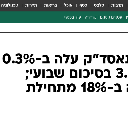
תרבות
סלבס
כסף
אוכל
בריאות
תיירות
טכנולוגיה
ן
עסקים קטנים
קריירה
עוד בכסף
חינוך פיננסי
כסף עולמי
דין וחשבון
קריפטו
וול סטריט: הנאסד"ק עלה ב-0.3%
ספורט ביזנס
אך ירד ב-3.3% בסיכום שבועי;
קומברס ירדה ב-18% מתחילת