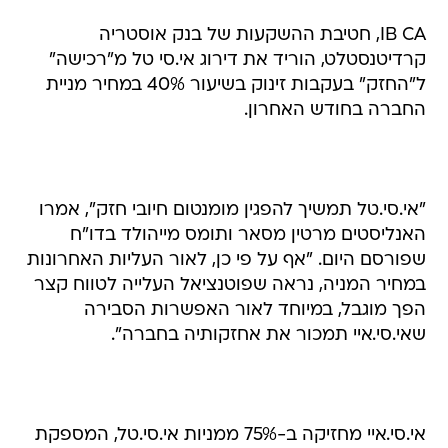
IB CA, חטיבת ההשקעות של בנק אוסטריה
קרדיטנסטלט, הוריד את דירוג אי.סי טל מ"רכישה"
ל"החזק" בעקבות זינוק בשיעור 40% במחיר מניית
החברה בחודש האחרון.
"אי.סי.טל תמשיך להפגין מומנטום חיובי חזק", אמרו
האנליסטים מרטין מסאר ותומס מייהולד בדו"ח
שפורסם היום. "אף על פי כן, לאור העליות האחרונות
במחיר המניה, נראה שפוטנציאל העלייה לטווח קצר
הפך מוגבל, במיוחד לאור האפשרות הסבירה
שאי.סי.איי תמכור את אחזקותיה בחברה".
אי.סי.איי מחזיקה ב-75% ממניות אי.סי.טל, המספקת