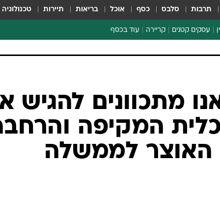
תרבות
סלבס
כסף
אוכל
בריאות
תיירות
טכנולוגיה
ן
עסקים קטנים
קריירה
עוד בכסף
חינוך פיננסי
כסף עולמי
דין וחשבון
קריפטו
נו מתכוונים להגיש א
ספורט ביזנס
כלית המקיפה והרחבה
 האוצר לממשלה