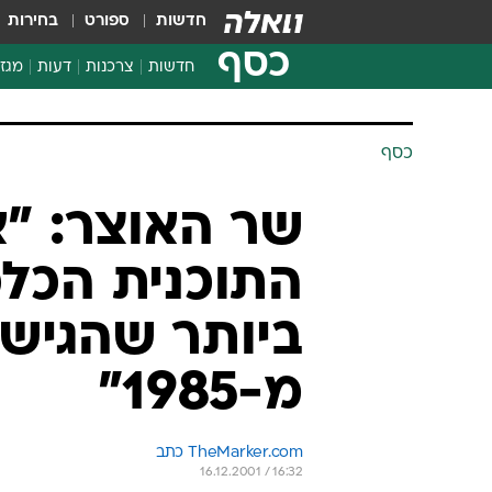
חדשות
ספורט
בחירות
כסף
חדשות
צרכנות
דעות
מגזי
החלטות פיננסיות
בדיקת מוצרים
כסף
חדשות מהמדף
השוואת מחירים
שר האוצר: "א
צרכנות פיננסית
התוכנית הכל
ביותר שהגיש
מ-1985"
TheMarker.com כתב
16.12.2001 / 16:32