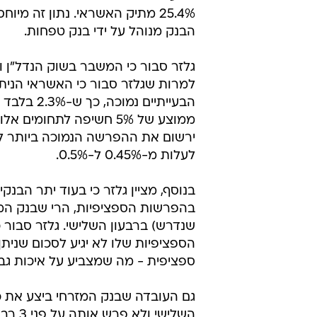
בשנים האחרונות וחשיפתו הנמוכה ב
למערכת הבנקאית. גלזר מציין כי בנ
העדיף לשבת על הגדר ולא להיכנס
הקמת חברת כרטיסי אשראי. כמו כן,
התפתה להיכנס להלוואות לחברות ב
הטכנולוגיה ולעסקות ממונפות.
מנתוני תיק האשראי של הבנק ניתן ל
המערכת ומס
25.4% מתיק האשראי. נתון זה 
הבנק מנוהל על ידי בנק טפחות.
גלזר סבור כי המשבר בשוק הנדל"ן
למרות שגלזר סבור כי האשראי הנית
הבעייתיים
ממוצע של 5% חשיפה לתחו
ירשום את ההפרשה הנמוכה ביותר ל
לעלות מ-0.45% ל-0.5%.