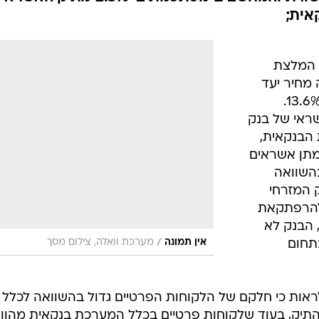
 האיכותי ביותר
קאית
מעניק המלצת "קנייה" למניה ומציב לה מחיר יעד של 14 שקל, גבוה ממחיר השוק
ב-13.6%; החשיפה לתחום התקשורת והמחשבים מסתכמת ב-2.3% מתיק האשראי
 המלצת
 מחיר יעד
של 14 שקל - גבוה ממחיר השוק ב-13.6%.
שראי של בנק
 הבנקאית,
מתן אשראים