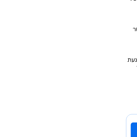
2 מסך ההפרשה
ות
ן
י של
זר
נעת