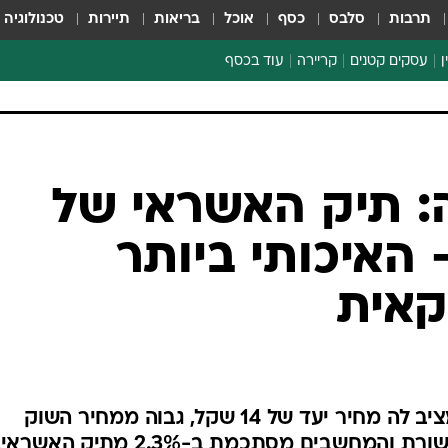
תרבות
סלבס
כסף
אוכל
בריאות
תיירות
טכנולוגיה
ן
עסקים קטנים
קריירה
עוד בכסף
חינוך פיננסי
כסף עולמי
דין וחשבון
קריפטו
ספורט ביזנס
: תיק האשראי של