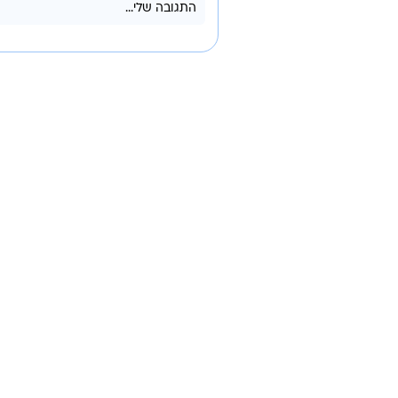
ניהולו של הבנק, שעשויה אף היא לפג
טרם התפרסמו תגובות