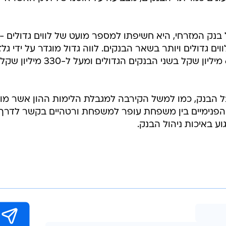
קים לא ביצעו הפרשה מיוחדת על רקע הגידול שהיה להם
בהפרשות הספציפיות, הרי שבנק המזרחי ביצע הפרשה של 8 מיליון שקל (כ-0%
כי פעולה זו מצביעה על כך שהבנק מעריך כי שיעור ההפרש
תן לקבל בגינו המרה של כל ההפרשה המיוחדת בהפרשה
והה של תיק האשראי.
ל ההפרשה הנדרשת בגין ההלוואה שניתנה לגד זאבי ברבעו
י ולא פרש אותה על פני 3 רבעונים כמו יתר הבנקים, מצביעה על חוסנו של תיק האשרא
 בנק המזרחי, היא חשיפתו למספר מועט של לווים גדולים -
 הכל 3 - לעומת חשיפה של 15 לווים גדולים ויותר בשאר הבנקים. לווה גדול מוגדר על ידי גל
כמי שיש לו הלוואות של יותר מ-650 מיליון שקל בשני הבנקים הגדולים ומעל ל-330 מיליון שקל
בל הבנק, כמו למשל הקירבה למגבלת הלימות ההון אשר מו
 הפנימיים בין משפחת עופר למשפחת ורטהיים בקשר לדרך