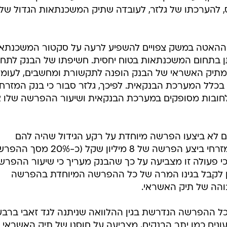
השוואה
ק המזרחי
 להרפתקאת
 הבנק לא
/
אין תמונה
מערכת וואלה, צילום מסך
תחום
ראות כי חלקם של הלקוחות הפרטיים גדול בהשוואה לכלל
תכם בכ-47% מכלל ההתיק, בעוד שלקוחות פרטיים בכלל המערכת בנקאית מהוו
מיוחס, להערכתו של גלזר, לעובדה שתיק המשכנתאות הגדול של
 וההאטה במשק צפויים להשפיע לרעה על סקטור המשכנתאו
ן בתחום המשכנתאות בטוח יחסית. חשיפתו של הבנק לתחו
 נמוכה, כך ש-2.3% בלבד מתיק האשראי של הבנק הופנה לתקשורת ומחשבים, לעומ
מים אלו בכלל המערכת הבנקאית. לפיכך, גלזר סבור כי בנק המזרחי
חובות מסופקים במערכת הבנקאית ושיעור ההפרשה שלו צ