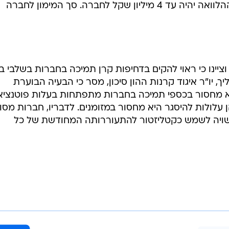
עוד לא החזירה את ההלוואה. גובה ההלוואה יהיה עד 4 מיליון שקל לחברה. סך המימון לחברה
ציינו כי ראוי להקים בדחיפות קרן תמיכה בחברות בשלבי בינ
. יגאל ארליך, יו"ר איגוד קרנות ההון סיכון, מסר כי הבעיה הבוערת
א מחסור בכספי תמיכה בחברות מתפתחות בעלות פוטנציא
 עלולות להיסגר היא מחסור במזומנים. לדבריו, חברות מסוג
שויה לשמש כקטליזטור להתעוררותה המחודשת של כל