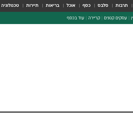
תרבות
סלבס
כסף
אוכל
בריאות
תיירות
טכנולוגיה
ן
עסקים קטנים
קריירה
עוד בכסף
חינוך פיננסי
כסף עולמי
דין וחשבון
קריפטו
ספורט ביזנס