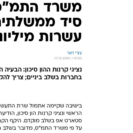
משרד התמ"ס
סיד ממשלתית
עשרות מיליונ
צורי דאר
17.12.2001 / 10:53
נציגי קרנות ההון סיכון: הבעי
בחברות בשלב ביניים; צריך להק
בישיבה שקיימה אתמול שרת התעשיי
הראשי ונציגי קרנות הון סיכון, הו
סטארט אפ בשלב מוקדם. היקף הקרן 
על פי משרד התמ"ס, מדובר בשלב רא