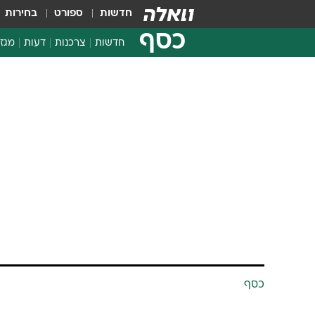
חדשות
ספורט
בחירות
כסף
חדשות
צרכנות
דעות
מגזי
החלטות פיננסיות
בדיקת מוצרים
חדשות מהמדף
השוואת מחירים
צרכנות פיננסית
כסף