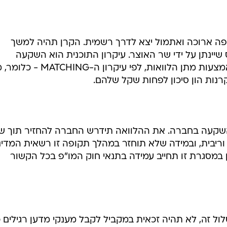
ה ארוכה ואתמול יצא לדרך רשמית. הקרן תהיה למשך
יינתן על ידי שר האוצר. עיקרון התוכנית הוא השקעה
משותפת יחד עם קרנות הון סיכון באמצעות מתן הלוואות, לפי עיקרון ה-NG
נות הון סיכון לפחות שקל שלהם.
המדינה תהיה עד 50% מההשקעה בחברה. את ההלוואה תידרש החברה להחזיר תוך
ריבית, ובמידה שלא תוחזר במהלך תקופה זו רשאית המדינ
 במסגרת זו תחייב עמידה בתנאי חוק המו"פ בכל הקשור
ל זה, לא תהיה זכאית במקביל לקבל מענקי מדען רגילים 