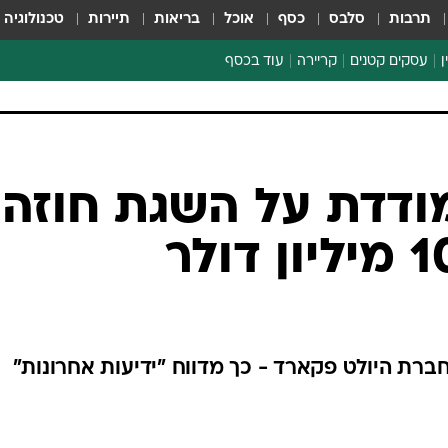
תרבות
סלבס
כסף
אוכל
בריאות
תיירות
טכנולוגיה
ן
עסקים קטנים
קריירה
עוד בכסף
חינוך פיננסי
כסף עולמי
דין וחשבון
קריפטו
ספורט ביזנס
מודדת על השגת חוזה