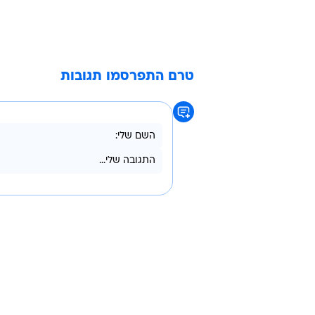
הרבעון השלישי ב-2001 מחברת נורטל .
השנה הבאה ברווח נקי למניה של 1.47 דולר.
טרם התפרסמו תגובות