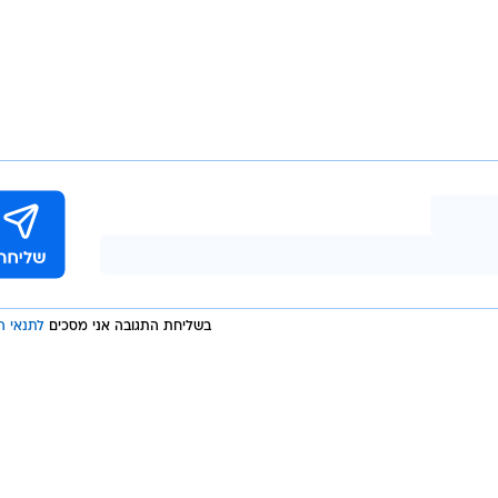
עד כה החוזה הגדול ביותר של טי.טי.איי היה חוזה בהיקף של כ-15 מיליון דולר, שקיבלה במהלך
האנליסט עמית יונאי צופה שטי.טי.איי תסיים את השנה הנוכחית ברווח נקי למני