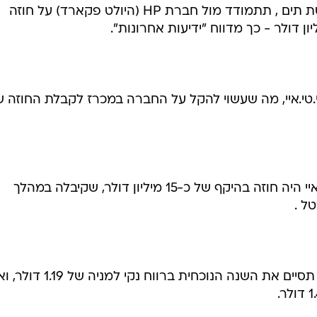
חברת היולט פקארד - כך מדווח "ידיעות אחרונות"
חברת הטכנולוגיה טי.טי.איי , שבשליטת תים , תתמודד מול חברת HP (היולט פקארד) על חוזה
י.איי, מה שעשוי להקל על החברה במכרז לקבלת החוזה ש