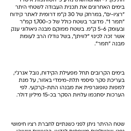
התיכון. ל-themarker נודע כי השותפות אישרו
בימים האחרונים את תכנית העבודה לשטחי היתר
"רציו-ים", במרחק של 30 ק"מ דרומית לאתר קידוח
"תמר 1". מדובר בשטח כולל של כ-1,700 קמ"ר
ובעומק 5-6 ק"מ. בשטח ממוקם מבנה גיאולוגי ענק
אשר זכה לכינוי "לוויתן", בשל גודלו הרב לעומת
מבנה "תמר".
בימים הקרובים תחל מפעילת הקידוח, נובל אנרג'י,
בעריכת סקר סיסמי תלת-מימדי באזור, על מנת
למפות טופוגרפית את מבנהו התת-קרקעי. לפי
הערכות יסתכמו עלויות הסקר בכ-15 מיליון דולר.
שטח ההיתר ניתן לפני כשנתיים לחברת רציו חיפושי