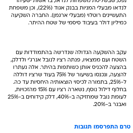
נפט, שבשליטת משפחות לנדאו, בראשות ישעיהו
לנדאו מבעלי המניות בבנק אגוד (22%), וכן משפחת
התעשיינים רוטלוי (מבעלי ארגמן). החברה השקיעה
כמיליון דולר בעיבוד סיסמי של שטח ההיתר.
עקב ההשקעה הגדולה שנדרשה בהתמודדות עם
השטח ועם ממצאיו, פנתה רציו לנובל אנרג'י ולדלק,
בהצעה להכניס אותן כשותפות בהיתר. אלה נעתרו
להצעה, ונכנסו בשיעור של 75% בעוד שרציו דוללה
ל-25%, בתמורה לכיסוי הוצאותיה היחסיות עד כה.
בחלוף דילול נוסף, נשארה רציו עם 15% מהזכויות,
לעומת נובל שמחזיקה ב-40%, דלק קידוחים ב-25%
ואבנר ב-20%.
טרם התפרסמו תגובות