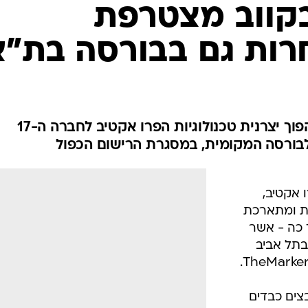
קווב מצטרפת
רות גם בבורסה בת"א
כך נודע ל-TheMarker; בכך תהפוך יצרנית טכנולוגיות הפרו אקטיב לחברה ה-17
בורסה המקומית, במסגרת הרישום הכפול
 אקטיב,
ת ומתארכת
16 חברות עד כה - אשר
בתל אביב
צים כבדים