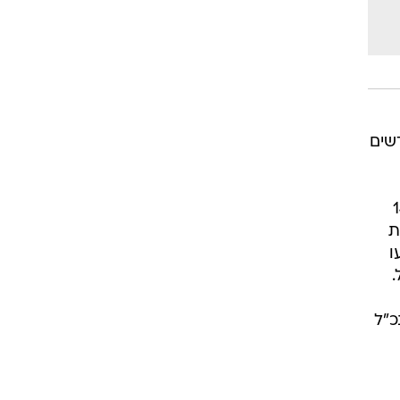
 חודשים
וני של 5.5 מיליון דולר, או הפסד של 14
זיות
עו
כ"ל