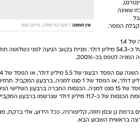
נטרנט,
נחשבת ככזו שאינה
בל
/
אין תמונה
מערכת וואלה, צילום מסך
קבלת המסר.
מניית החברה נסחרת היום סביב רמה של 1.4
דולרים, מחיר המשקף לה שווי שוק של כ-54.3 מיליון דולר. מניית בקווב הגיעה לפני כשלושה
בקווב סיימה את הרבעון השלישי של השנה עם הפסד רבע
סנט למניה, לעומת הפסד של חצי מיליון דולר, או הפסד של 1 סנט למניה, ברבעון המקביל. תח
האנליסטים היו כי החברה תרשום הפסד של 15 סנט למניה. הכנסות החברה ברבעון השלישי הגי
מת גן ובסן חוזה, קליפורניה. ככל הידוע, אלי ברקת, מנ
ע ארצה בראשית השבוע הבא.