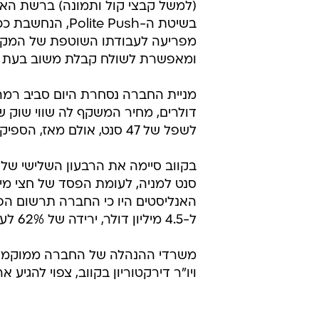
(למשל קבצי קול ותמונה) ברשת האי
בשיטת ה-Polite Push, ה
מפריעה לעבודתו השוטפת של המק
ומאפשרת לשולח קבלת משוב בעת 
לשפל של 47 סנט, אולם מאז, הספיקה המניה לטפס בכ-200%.
ל-4.5 מיליון דולר, ירידה של 62% לעומת הכנסות של כ-11.7 מיליון דולר שנרשמו ברבעון המקביל.
משרדי ההנהלה של החברה ממוקמים בר
ויו"ר דירקטוריון בקווב, צפוי להגי