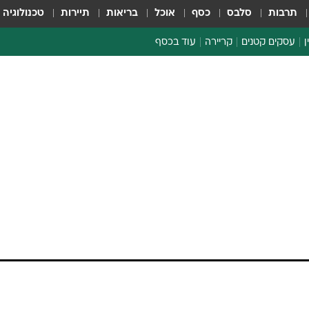
תרבות
סלבס
כסף
אוכל
בריאות
תיירות
טכנולוגיה
ן
עסקים קטנים
קריירה
עוד בכסף
חינוך פיננסי
כסף עולמי
דין וחשבון
קריפטו
הלאונג'
ספורט ביזנס