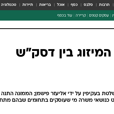
תרבות
סלבס
כסף
אוכל
בריאות
תיירות
טכנולוגיה
ן
עסקים קטנים
קריירה
עוד בכסף
חינוך פיננסי
כסף עולמי
דין וחשבון
קריפטו
מיזוג בין דסק"ש
הלאונג'
ספורט ביזנס
טת בעקיפין על ידי אליעזר פישמן; הממונה התנה 
ייט כנושאי משרה מי שעוסקים בתחומים שבהם מתח