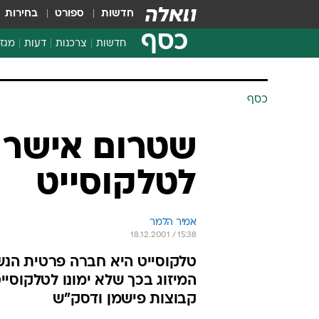
חדשות
ספורט
בחירות
כסף
חדשות
צרכנות
דעות
מגזי
החלטות פיננסיות
בדיקת מוצרים
כסף
חדשות מהמדף
השוואת מחירים
שטרום אישר ה
צרכנות פיננסית
לטלקוסייט
אמיר הלמר
18.12.2001 / 15:38
טלקוסייט היא חברה פרטית הנשל
המיזוג בכך שלא ימונו לטלקוס
קבוצות פישמן ודסק"ש