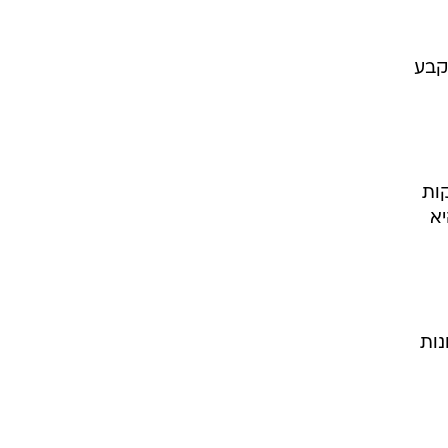
קבע
ות
יא
נות