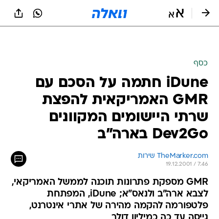
כסף
iDune חתמה על הסכם עם
GMR האמריקאית להפצת
שרתי היישומים המקוונים
Dev2Go בארה"ב
TheMarker.com שירות
19.12.2001 / 7:46
GMR מספקת פתרונות תוכנה לממשל האמריקאי,
לצבא ארה"ב ולנאס"א; iDune, המפתחת
פלטפורמה להקמה מהירה של אתרי אינטרנט,
גייסה עד כה כמיליון דולר