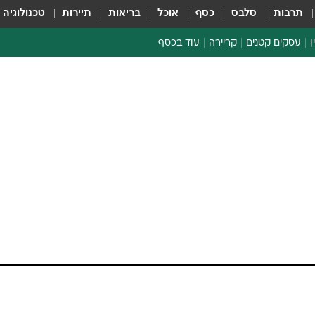
תרבות
סלבס
כסף
אוכל
בריאות
תיירות
טכנולוגיה
ן
עסקים קטנים
קריירה
עוד בכסף
חינוך פיננסי
כסף עולמי
דין וחשבון
קריפטו
ספורט ביזנס