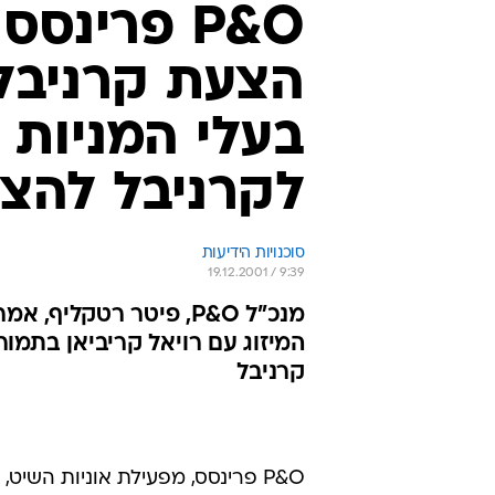
P&O פרינ
הצעת קרניבל
בעלי המניות 
לקרניבל להצ
סוכנויות הידיעות
19.12.2001 / 9:39
מנכ"ל P&O, פיטר רטקל
המיזוג עם רויאל קריביאן בתמ
קרניבל
P&O פרינסס, מפעילת אוניות השיט