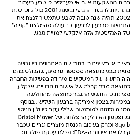
בבית ההשקעות אי.בי.אי מעריכים כי טבע תעמוד
בתחזיות לרבעון הרביעי ובשנת 2001 כולה, וכי שנת
2002 תהיה שנה טובה לטבע שתמשיך לנצח את
התחזיות מרבעון לרבעון. כך עולה מהמלצת "קנייה"
של האנליסטית אלה אלקלעי למניית טבע.
באי.בי.אי מציינים כי בחודשים האחרונים דישדשה
מניית טבע כתוצאה ממספר גורמים, שהבולט בהם
היה החשש של המשקיעים מירידה בפעילות החברה
כתוצאה מדר קבלה של אישורים חדשים. אלקלעי
מציינת כי החשש התגבר כתוצאה מהחולשה
במכירות בצפון אמריקה ברבעון השלישי. בנוסף
המניה נכנסה למומנטום שלילי עקב כישלון הניסוי
בקופקסון האורלי; ההצלחות של Bristol Mayer
Squib ומרק בעיכוב הכנסת מוצרים גנריים שכבר
קיבלו את אישור ה-FDA; נפילת עסקת פולדינג;