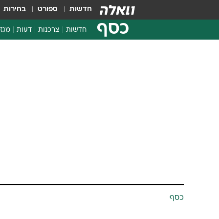
חדשות
ספורט
בחירות
כסף
חדשות
צרכנות
דעות
מגזי
החלטות פיננסיות
בדיקת מוצרים
כסף
חדשות מהמדף
השוואת מחירים
חברת טמפו מ
צרכנות פיננסית
המפעל בחולון
תפטר כמחצית
TheMarker כתב 
19.12.2001 / 15:51
תרכז את קווי הייצור במפעל בנ
הסדר עבודה חליפי