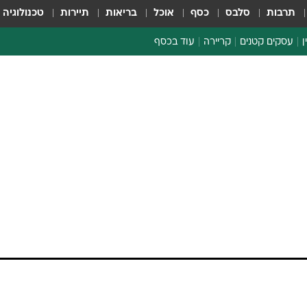
תרבות
סלבס
כסף
אוכל
בריאות
תיירות
טכנולוגיה
ן
עסקים קטנים
קריירה
עוד בכסף
חינוך פיננסי
כסף עולמי
דין וחשבון
קריפטו
פסיקה את פעילות
ספורט ביזנס
 - על פי הערכות
 מעובדיו
תניה; על פי הערכות החברה, ליתר העובדים יימצא