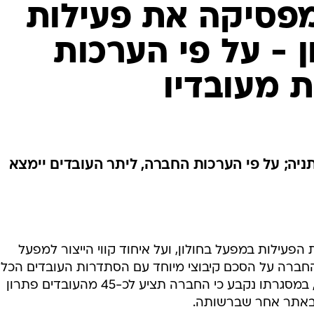
פעילות במפעל בחולון, ועל איחוד קווי הייצור למפעל
חברה על הסכם קיבוצי מיוחד עם הסתדרות העובדים הכלל
ועם ועד עובדי מפעל החברה בחולון, במסגרתו נקבע כי החברה תציע לכ-45 מהעובדים פתרון
 באתר אחר שברשותה.
 נקבע בהסכם, החל על 90 עובדי מפעל החברה בחולון, כי החברה היא שתחליט על שלבי
אי המשך העסקת העובדים להם יוצע פתרון חליפי, לרבות
ו כן, מעגן ההסכם את תנאי פרישתם של העובדים להם לא י
יו מעוניינים בפתרון התעסוקה אשר יוצע להם.
קה כ-900 עובדים, הינה מהחברות המובילות בישראל בתחום של ייצור ושיווק ש