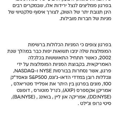
בפרגון ממליצים לנצל ירידות אלו, שבמקרים רבים
הינן תגובת יתר של השוק, לצורך איסוף סלקטיווי של
מניות של חברות מובילות.
בפרגון צופים כי המניות הכלולות ברשימת
המומלצות שלה יניבו תשואות יפות כבר במהלך שנת
2002, כאשר תתחיל התאוששות בכלכלה
האמריקאית. בקבוצת המניות המומלצות על ידי
פרגון, אשר נסחרות בבורסות NYSE ו-NASDAQ,
ונכללות רובן במדדי הדאו-ג'ונס, S&P500 ונאסד"ק
100, מונים בפרגון בין היתר את אפלייד מטריאלס ,
אמריקן אקספרס (AXP), ג'נרל מוטורס , דופונט
(DD:NYSE), אמריקה און ליין , בואינג , (BA:NYSE),
סיטי גרופ וג'ילט .