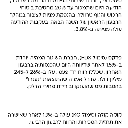
סיטיגרופ , חברת שירותי הפיננסים הגדולה בארה"ב,
הודיעה היום שתמכור עד 20% מחטיבת ביטוחי
הרכוש והגוף טרוולר, בהנפקת מניות לציבור במהלך
הרבעון הראשון של השנה הבאה. בעקבות ההודעה
עולה מנייתה ב-3.8%.
פדקס (סימול FDX), חברת השיגור המהיר, יורדת
ב-1.5% לאחר שדיווחה היום שהכנסותיה ברבעון
האחרון, שכללו רווח חד פעמי, עלו ב-26% ל-245
מיליון דולר. פדרל אמרה שהתוצאות "נעזרו"
בהטבות מס שהוענקו ובירידת מחירי הדלק.
קוקה קולה (סימול KO) עולה ב-1.9% לאחר שאישרה
את תחזית המכירות והרווח לרבעון הרביעי.