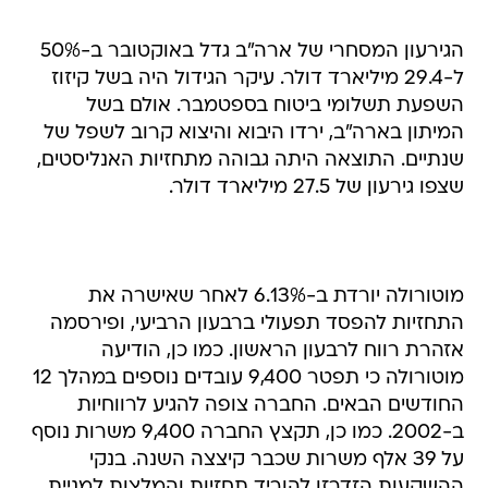
הגירעון המסחרי של ארה"ב גדל באוקטובר ב-50%
ל-29.4 מיליארד דולר. עיקר הגידול היה בשל קיזוז
השפעת תשלומי ביטוח בספטמבר. אולם בשל
המיתון בארה"ב, ירדו היבוא והיצוא קרוב לשפל של
שנתיים. התוצאה היתה גבוהה מתחזיות האנליסטים,
שצפו גירעון של 27.5 מיליארד דולר.
מוטורולה יורדת ב-6.13% לאחר שאישרה את
התחזיות להפסד תפעולי ברבעון הרביעי, ופירסמה
אזהרת רווח לרבעון הראשון. כמו כן, הודיעה
מוטורולה כי תפטר 9,400 עובדים נוספים במהלך 12
החודשים הבאים. החברה צופה להגיע לרווחיות
ב-2002. כמו כן, תקצץ החברה 9,400 משרות נוסף
על 39 אלף משרות שכבר קיצצה השנה. בנקי
ההשקעות הזדרזו להוריד תחזיות והמלצות למניית