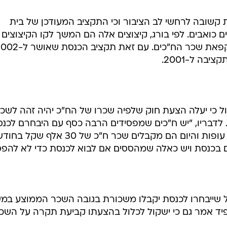
 קשובה לרחשי לב הציבור וכי התקציב המעודכן של בית
כואבים. לפי בורג, קיצוצים אלה הם המשך לקו הקיצוצים 
החלה הכנסת והמוצא את ביטויו בהקפאת שכר הח"כים. עם זאת תקציב הכ
תמול כי יעלה הצעת חוק שלפיה שכרו של הח"כ יהיה זהה לשכ
 לדבריו, "יש ח"כים שמפסידים הרבה כסף עם היבחרם לכנס
ומצד שני יש ח"כים שהיו פעם שוחטי עופות והיום הם מקבלים שכר ח"כ של 30
ם בכנסת ויש כאלה שמהססים אם לבוא לכנסת כדי לא להפסי
ל שייבחרו לכנסת יקבלו משכורת בגובה השכר הממוצע במ
7 שקל בחודש. לפיד אמר גם כי ישקול לכלול בהצעתו קביעת תקרה על השכ