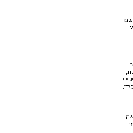
שבו
נסת שאושר ל-2002
ר
ת,
 אלף שקל בחודש. יש
ד".
שק
ר