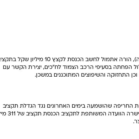
יו"ר הכנסת, ח"כ אברהם בורג (עבודה), הורה אתמול לחשב הכנסת לקצץ 10 מיליון שקל בת
-2002. הקיצוץ יכלול הפחתה בסעיפי הרכב הצמוד לח"כים, יצירת הקשר עם
וכן התחזוקה והשיפוצים המתוכננים במשכן.
 החריפה שהושמעה בימים האחרונים נגד הגדלת תקציב
הכנסת ב-62 מיליון שקל: ביום שני אישרה הוועדה המ