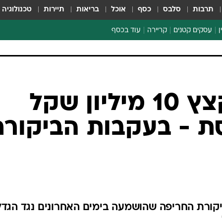
תרבות
סלבס
כסף
אוכל
בריאות
תיירות
טכנולוגיה
ן
עסקים קטנים
קריירה
עוד בכסף
חינוך פיננסי
כסף עולמי
דין וחשבון
קריפטו
בורג הורה לקצץ 10 מיליון שקל
הלאונג'
ת - בעקבות הביקורת
ספורט ביזנס
קורת החריפה שהושמעה בימים האחרונים נגד הגד