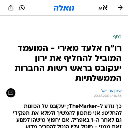
כסף
רו"ח אלעד מאירי - המועמד
המוביל להחליף את ירון
יעקובס בראש רשות החברות
הממשלתיות
איתן אבריאל
20.12.2001 / 14:36
כך נודע ל-TheMarker; יעקובס על הכוונות
להחליפו: אני מתכוון להמשיך ולמלא את תפקידי
גם לאחר ה-1 באפריל. אם יחפוץ מישהו למנוע
זאת ממני - מוטל עליו הנטל להסביר מדוע