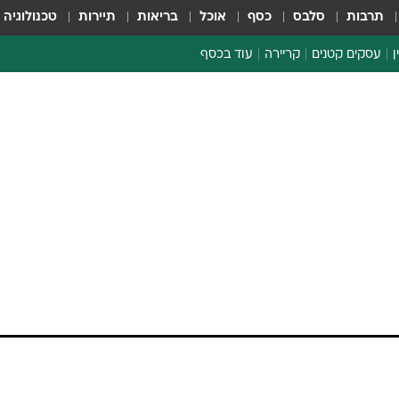
תרבות
סלבס
כסף
אוכל
בריאות
תיירות
טכנולוגיה
ן
עסקים קטנים
קריירה
עוד בכסף
חינוך פיננסי
כסף עולמי
דין וחשבון
קריפטו
הלאונג'
ספורט ביזנס