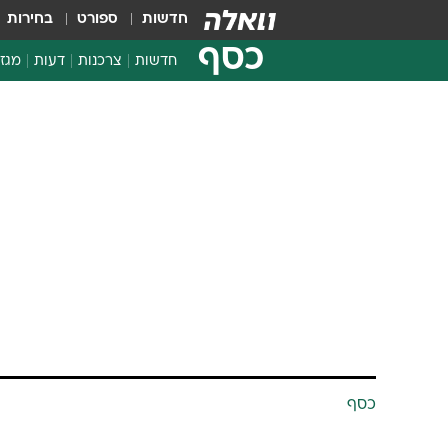
חדשות
ספורט
בחירות
כסף
חדשות
צרכנות
דעות
מגזי
החלטות פיננסיות
בדיקת מוצרים
חדשות מהמדף
השוואת מחירים
צרכנות פיננסית
כסף