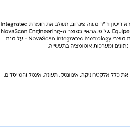
נובה, שנוסדה ב-1993 על ידי ד"ר גיורא דישון וד"ר משה פינרוב, תשלב את חומרת Integrated
Front End ותוכנת EquipeSoft MetaPort של פי.אר.איי במוצר ה-NovaScan Engineering
Station שלה - מוצר חדש ממשפחת מוצרי NovaScan Integrated Metrology - על מנת
תונים ומערכות אוטומציה בתעשייה.
את כלל אלקטרוניקה, אינוונטק, תעוזה, אינטל והמייסדים.