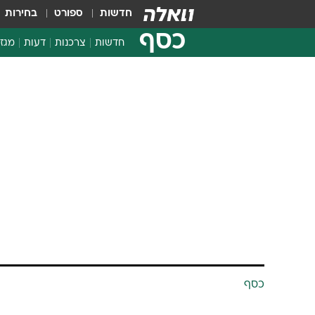
חדשות
ספורט
בחירות
כסף
חדשות
צרכנות
דעות
מגזי
החלטות פיננסיות
בדיקת מוצרים
חדשות מהמדף
השוואת מחירים
צרכנות פיננסית
כסף