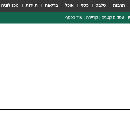
תרבות
סלבס
כסף
אוכל
בריאות
תיירות
טכנולוגיה
ן
עסקים קטנים
קריירה
עוד בכסף
חינוך פיננסי
כסף עולמי
דין וחשבון
קריפטו
ספורט ביזנס