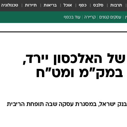
תרבות
סלבס
כסף
אוכל
בריאות
תיירות
טכנולוגיה
ן
עסקים קטנים
קריירה
עוד בכסף
חינוך פיננסי
כסף עולמי
דין וחשבון
קריפטו
ל האלכסון יירד,
הלאונג'
 במק"מ ומט"ח
ספורט ביזנס
בנק ישראל, במסגרת עסקה שבה תופחת הריבית