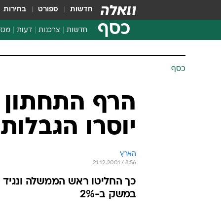
חדשות
ספורט
בחירות
כסף
חדשות
צרכנות
דעות
מגזי
החלטות פיננסיות
בדיקת מוצרים
כסף
חדשות מהמדף
השוואת מחירים
הרף התחתון ש
צרכנות פיננסית
יוסרו הגבלות
הארץ
21.12.2001 / 8:56
כך החליטו ראש הממשלה ונגיד 
במשק ב-2%