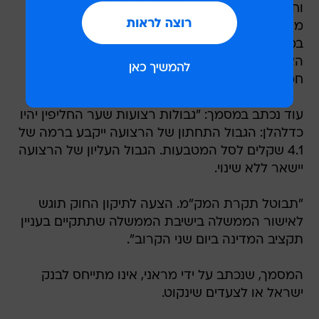
וחברות הביטוח תועלה מ-5% כיום ל-20% באופן
מיידי ותוסר כליל בסוף שנת 2002" - כך נכתב
במסמך סיכום הפגישה שנערכה בין מנכ"ל משרד
האוצר אוהד מראני ונגיד בנק ישראל דוד קליין ביום
חמישי, ושהגיע לידי TheMarker.
עוד נכתב במסמך: "גבולות רצועות שער החליפין יהיו
כדלהלן: הגבול התחתון של הרצועה ייקבע ברמה של
4.1 שקלים לסל המטבעות. הגבול העליון של הרצועה
יישאר ללא שינוי.
"תבוטל תקרת המק"מ. הצעה לתיקון החוק תוגש
לאישור הממשלה בישיבת הממשלה שתתקיים בעניין
תקציב המדינה ביום שני הקרוב".
המסמך, שנכתב על ידי מראני, אינו מתייחס לבנק
ישראל או לצעדים שינקוט.