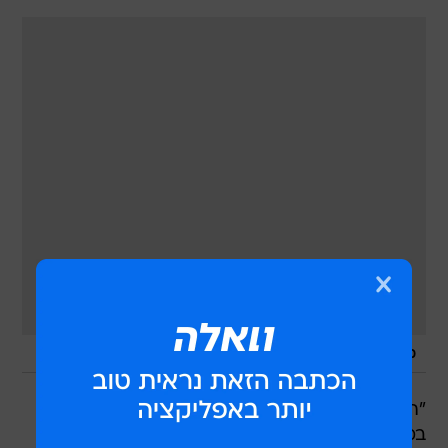
/
מנכ"ל משרד האוצר אוהד מראני
מערכת וואלה, צילום מסך
"תושלם הליברליזציה במטבע חוץ. תקרת ההשקעה
במט"ח ובחו"ל של קרנות הפנסיה, קופות הגמל