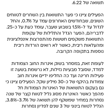
הפעילים ציינו כי פער התשואות בין השחרים לטווחים
השונים, שבחודשים האחרונים עמד על 0.7%, והחל
לגדול עד ל-1.5% בשבוע שעבר, עומד כעת על כ-25.
לדבריהם, הפער הגדל והתלילות של עקומת
התשואות משקפים חששות מהתפרצות אינפלציונית
ומהעלאות ריבית, כאשר לא רואים הורדות ריבית
נוספות בתקופה הקרובה.
לעומת זאת, במסחר בשוק איגרות החוב הצמודות
למדד, שסובל מבעיות נזילות, לא נרשמת בשעה זו
פעילות חריגה ועד כה החליפו ידיים איגרות חוב
צמודות בהיקף של כ-30 מיליון שקל. הפעילים ציינו כי
גם בעקום התשואות של האיגרות הצמודות חל
מהפך כאשר האיגרות מסוג גליל לטווח קצר של שנה
נסחרות במחיר שמשקף להן תשואה של 3.7%-3.8%,
הגליל לטווח בינוני של 3 שנים לפדיון נסחרות
בתשואה של 3.7%, הגליל לטווח של 7-8 שנים נסחר
בתשואה לפדיון של 3.95% והאיגרות לטווח של 15