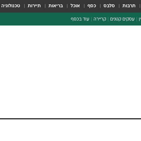
תרבות
סלבס
כסף
אוכל
בריאות
תיירות
טכנולוגיה
ן
עסקים קטנים
קריירה
עוד בכסף
חינוך פיננסי
כסף עולמי
דין וחשבון
קריפטו
ספורט ביזנס