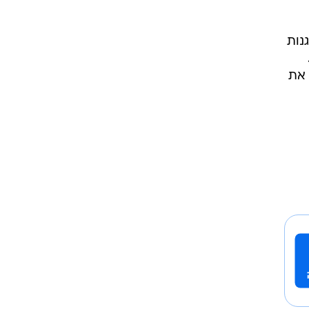
נות
 את