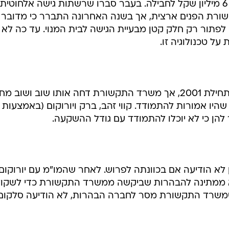
3 חבילות תדרים במחיר מינימום של 6 מיליון שקל לחבילה. בעבר סברו שרשתות גישה אלחוטית
רת הפנים ארצית, אך בשנה האחרונה התברר כי מדובר
לפתור רק חלק קטן מבעיית הגישה לבית המנוי. עד כה לא
 טכנולוגיה זו.
מכרז התדרים היה אמור להתקיים בתחילת 2001, אך משרד התקשורת דחה אותו שוב ושוב
היו אמורות להתמודד. קווי זהב, ברק ויורוקום (באמצעות
ן כי לא יוכלו להתמודד עם גודל ההשקעה.
לא הודיעה אם בכוונתה לפרוש. לאחר שהמו"מ עם יורוקום
יא ממתינה להבהרות שביקשה ממשרד התקשורת כדי לשקול
משרד התקשורת מסר לחברה הבהרות, לא הודיעה סלקום