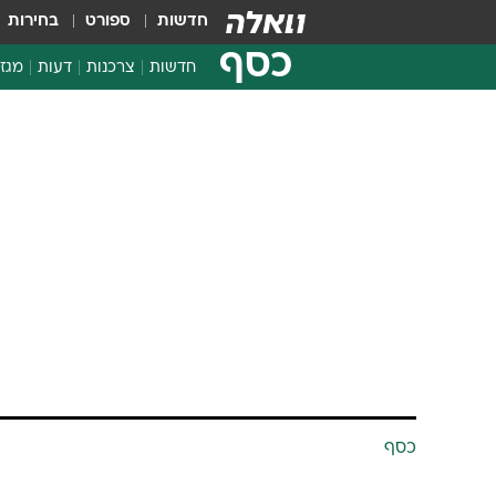
חדשות
ספורט
בחירות
כסף
חדשות
צרכנות
דעות
מגזי
החלטות פיננסיות
בדיקת מוצרים
חדשות מהמדף
השוואת מחירים
צרכנות פיננסית
כסף