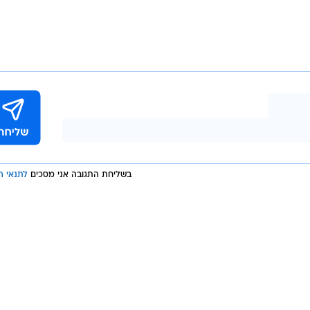
"אם בוחנים את כל המשברים שהיו בשוק ההון בשנים האחרונות, כולל אלה שב-82' ו-93
ג'ח להמרה", מסכם פודים.