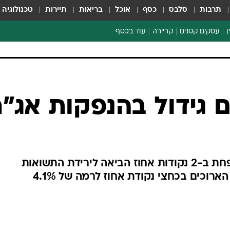
תרבות
סלבס
כסף
אוכל
בריאות
תיירות
טכנולוגיה
ן
עסקים קטנים
קריירה
עוד בכסף
חינוך פיננסי
כסף עולמי
דין וחשבון
קריפטו
ספורט ביזנס
 גידול בהנפקות אג"