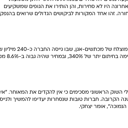
סבורה כי הפחתת הריבית תתרום להאצת הפעילות בשוק
 חוב ואג"ח להמרה. "אני מעריכה כי חברות רבות שלא גייס
ית, שוקלות בימים אלה את צעדיהן, וכבר בזמן הקרוב נרא
 שי יצחקי אמר כי הביקוש הגבוה לאג"ח להמרה נעוץ בגל
קעה נכסים לא סחירים בכמויות גדולות. "חלק משמעותי
רונה היו לא סחירות, והן הותירו את הגופים שמשקיעים
ורה. זהו אחד המקורות לביקושים הגדולים שרואים בהנפק
כדוגמה לכך מביא יצחקי את הגיוס המוצלח של מכתשים-אגן, שבו גי
בסוף נובמבר. ההנפקה לציבור הסתיימה 