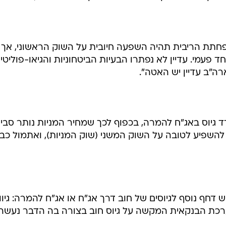
הריאלית הנמוכה, לירידת האינפלציה לרמה מערבית (ואף
ה צופים בשוק כי הפחתת הריבית החדה הצפויה עשויה להג
הידיעה כי ריבית בנק ישראל תופחת ב-2 נקודות אחוז הביאה לירידת התשואות באפיקים
הממשלתיים הצמודים הארוכים בכחצי נקודת אחוז לרמה של 4.1%. תשואות אלה משמש
הפחתת הריבית תהיה השפעה חיובית על השוק הראשוני, אך 
 חד פעמי. עדיין לא נפתרו הבעיות הביטחוניות והגיאו-פוליטיו
ה"ב עדיין יש האטה".