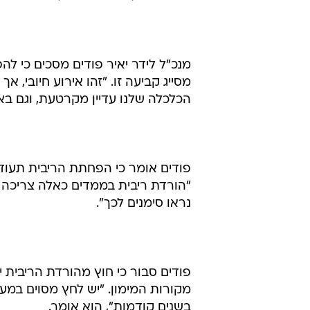
הגאות בהנפקות אג"ח יוחסה לריבית 
מתחת לכך) ולשפל בשוק המניות. עת
את הפופולריות של גיוסים אלה.
התייחסות (Benchmark) לחברות המבקשות להנפיק אג"ח להמרה לתקופות ארוכות (עד 15 שנים).
מנכ"ל לידר יאיר פודים מסכים כי ל
מסייג קביעה זו. "זהו אירוע חיובי, אך
הכלכלה שלנו עדיין מקרטעת, וגם באר