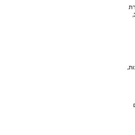
י
חוב
רת
כהן, "אבל אם תימשך המגמה של העליות נוכל לראות הנפקות של מניות ברבעון השני של 2002,
ות,