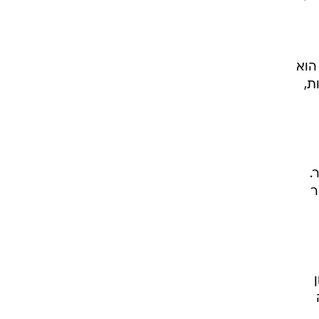
ביר
ות כנקודת
הוא
ת,