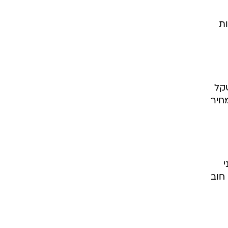
ו
ה
ות
יסה החברה כ-240 מיליון שקל
בחיתום יתר של 340%, ובמחיר שהיה גבוה ב-8.6% ממחיר