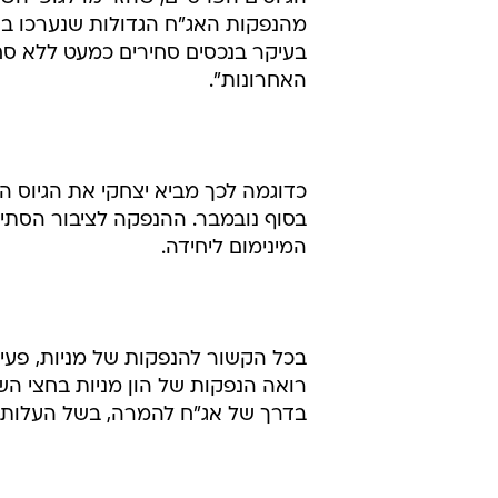
מנכ"ל גמול סהר חתמים רונית כהן 
הראשוני, ובמיוחד בהנפקה של איגרות
בשנה האחרונה כי חיכו להפחתות ריב
אותן בשוק".
מנכ"ל חברת החיתום של תמיר פישמן
הגיוסים הפרטיים, שהזרימו לגופי הש
מהנפקות האג"ח הגדולות שנערכו באח
בעיקר בנכסים סחירים כמעט ללא סח
האחרונות".
המינימום ליחידה.