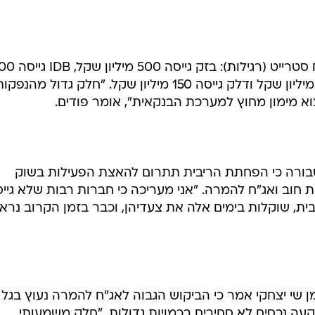
 גיוס באג"ח להמרה, בכפוף לכך שמחיר המניות נותר סביר
להשפיע לטובה על השוק המשני (שוק המניות), ואתמול כב
 דחף נוסף לגיוסים של חוב דרך אג"ח או אג"ח להמרה: גיוון
ערכת הבנקאית המקשה על גיוס חוב בצורה בה הדבר נעשה
עיקר הגיוסים של השנה בוצעו באג"ח סטרייט (רגילות): בזק 
מיליון שקל, מבני תעשייה גייסה 200 מיליון שקל ודלק גייסה 150 מיליון שקל. "חלק גדול מהנפק
א מימון מחוץ למערכת הבנקאית", אומר פודים.