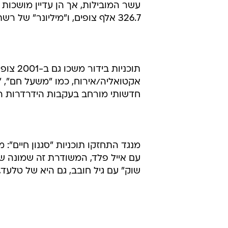
326.7 אלף צופים, ו"מיליונר" של רשת מדורגת במקום ה-14, עם 316.5 אלף צופים.
תוכניות
אקטואליה/אירוח, כמו "משעל חם", "ר
חדשותי מורחב בעקבות הידרדרות המ
מנגד התחזקו תוכניות "סגנון חיים":
שוק" עם גיל חובב, גם היא של טלעד, מדורגת במקום 