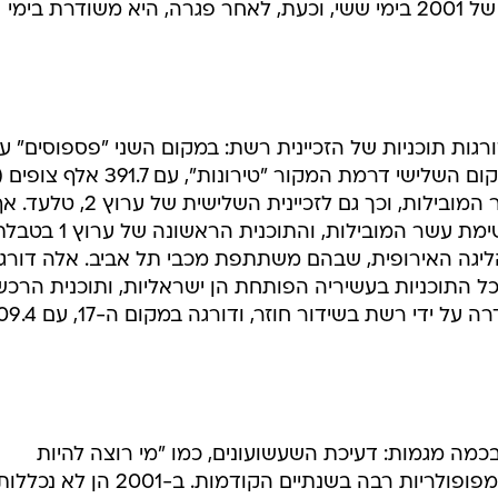
בבידור" שודרה בחודשים הראשונים של 2001 בימי ששי, וכעת, לאחר פגרה, היא משודרת בימי
 המקומות הבאים (5-2) מדורגות תוכניות של הזכיינית רשת: במקום השני "פספוסים" 
יגאל שילון, עם 416.1 אלף צופים; ובמקום השלישי דרמת המקור "טירונות", ע
טבלה). לקשת שלוש תוכניות בין עשר המובילות, וכך גם לזכיינית השלישית של ערוץ 2, 
תוכנית ששידר ערוץ 1 לא נכנסה לרשימת עשר המובילות, והתוכנית הראשונה של ערו
יגה האירופית, שבהם משתתפת מכבי תל אביב. אלה דורגו
326.4 אלף צופים. כל התוכניות בעשיריה הפותחת הן ישראליות, ותוכנית הרכ
הראשונה בדירוג היא "מר בין", ששודרה על ידי רשת בשידור חוזר, 
כמה מגמות: דעיכת השעשועונים, כמו "מי רוצה להיות
מיליונר", "הכספת" ו"הפיתוי", שנהנו מפופולריות רבה בשנתיים הקודמות. ב-01