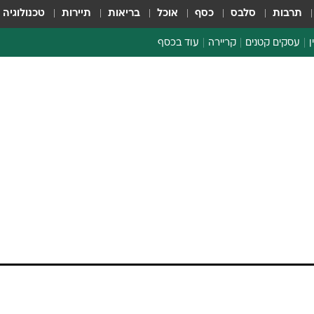
תרבות
סלבס
כסף
אוכל
בריאות
תיירות
טכנולוגיה
ן
עסקים קטנים
קריירה
עוד בכסף
חינוך פיננסי
כסף עולמי
דין וחשבון
קריפטו
ספורט ביזנס