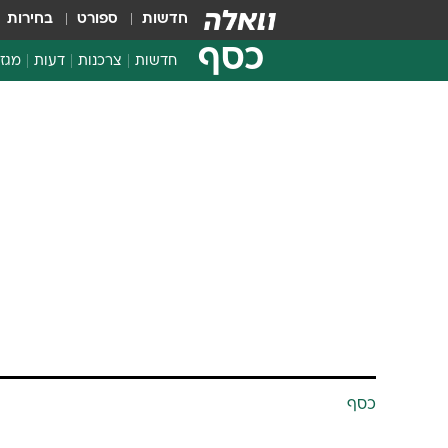
חדשות
ספורט
בחירות
כסף
חדשות
צרכנות
דעות
מגזי
החלטות פיננסיות
בדיקת מוצרים
חדשות מהמדף
השוואת מחירים
צרכנות פיננסית
כסף