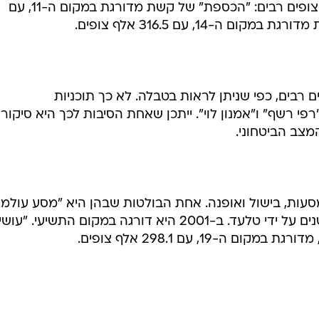
עשר המובילות, אך הן עדיין מושכות צופים רבים: "הכספת" של קשת מדורגת במקום ה-11, עם
 בידור משכו גם ב-2001 צופים רבים, כפי שניתן לראות בטבלה. לא כך תוכניות
פי רשף" ו"אמנון לוי". ייתכן שאחת הסיבות לכך היא סיקור
צב הביטחוני.
 מסעות, בישול ואופנה. אחת הבולטות שבהן היא "מסע עולמי
עם אייל פלד, המשודרת זה שמונה שנים על ידי טלעד. ב-2001 היא דורגה במקום התשיעי. "ע
ה-19, עם 298.1 אלף צופים.