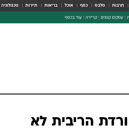
תרבות
סלבס
כסף
אוכל
בריאות
תיירות
טכנולוגיה
ן
עסקים קטנים
קריירה
עוד בכסף
חינוך פיננסי
כסף עולמי
דין וחשבון
קריפטו
הלאונג'
ספורט ביזנס
ורדת הריבית לא