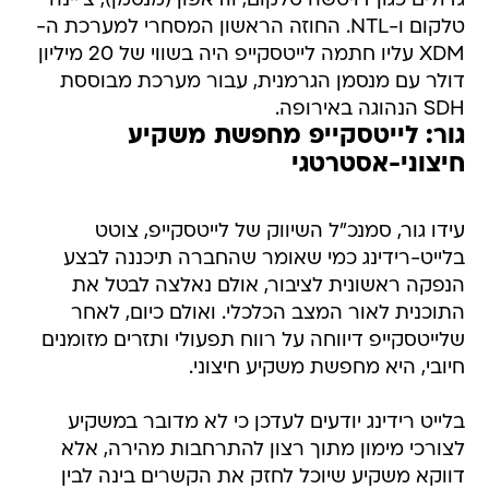
גדולים כגון דויטשה טלקום, וודאפון (מנסמן), צ'יינה
טלקום ו-NTL. החוזה הראשון המסחרי למערכת ה-
XDM עליו חתמה לייטסקייפ היה בשווי של 20 מיליון
דולר עם מנסמן הגרמנית, עבור מערכת מבוססת
SDH הנהוגה באירופה.
גור: לייטסקייפ מחפשת משקיע
חיצוני-אסטרטגי
עידו גור, סמנכ"ל השיווק של לייטסקייפ, צוטט
בלייט-רידינג כמי שאומר שהחברה תיכננה לבצע
הנפקה ראשונית לציבור, אולם נאלצה לבטל את
התוכנית לאור המצב הכלכלי. ואולם כיום, לאחר
שלייטסקייפ דיווחה על רווח תפעולי ותזרים מזומנים
חיובי, היא מחפשת משקיע חיצוני.
בלייט רידינג יודעים לעדכן כי לא מדובר במשקיע
לצורכי מימון מתוך רצון להתרחבות מהירה, אלא
דווקא משקיע שיוכל לחזק את הקשרים בינה לבין