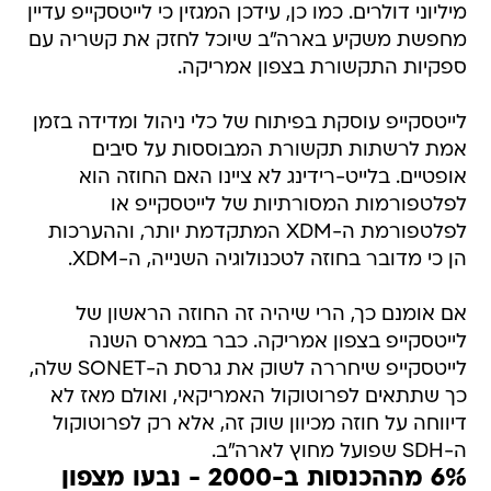
מיליוני דולרים. כמו כן, עידכן המגזין כי לייטסקייפ עדיין
מחפשת משקיע בארה"ב שיוכל לחזק את קשריה עם
ספקיות התקשורת בצפון אמריקה.
לייטסקייפ עוסקת בפיתוח של כלי ניהול ומדידה בזמן
אמת לרשתות תקשורת המבוססות על סיבים
אופטיים. בלייט-רידינג לא ציינו האם החוזה הוא
לפלטפורמות המסורתיות של לייטסקייפ או
לפלטפורמת ה-XDM המתקדמת יותר, וההערכות
הן כי מדובר בחוזה לטכנולוגיה השנייה, ה-XDM.
אם אומנם כך, הרי שיהיה זה החוזה הראשון של
לייטסקייפ בצפון אמריקה. כבר במארס השנה
לייטסקייפ שיחררה לשוק את גרסת ה-SONET שלה,
כך שתתאים לפרוטוקול האמריקאי, ואולם מאז לא
דיווחה על חוזה מכיוון שוק זה, אלא רק לפרוטוקול
ה-SDH שפועל מחוץ לארה"ב.
6% מההכנסות ב-2000 - נבעו מצפון