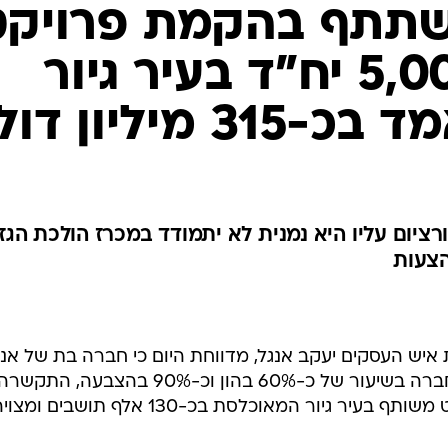
תשתתף בהקמת פרויקט
בהיקף של 5,000 יח"ד בעיר גיור
 מיליון דולר
רציום עליו היא נמנית לא יתמודד במכרז הולכת הגז
הצעות
איש העסקים יעקב אנגל, מדווחת היום כי חברה בת של אנג
ג'נרל דיבלופרס, המוחזקת על ידי החברה בשיעור של כ-60% בהון וכ-90% בהצב
חברה הונגרית גדולה להקמת פרויקט משותף בעיר גיור המאוכלסת בכ-130 אלף תושבים ומ