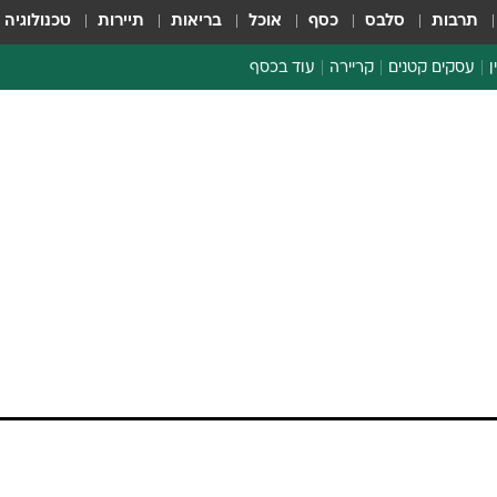
תרבות
סלבס
כסף
אוכל
בריאות
תיירות
טכנולוגיה
ן
עסקים קטנים
קריירה
עוד בכסף
חינוך פיננסי
כסף עולמי
דין וחשבון
קריפטו
הלאונג'
ספורט ביזנס