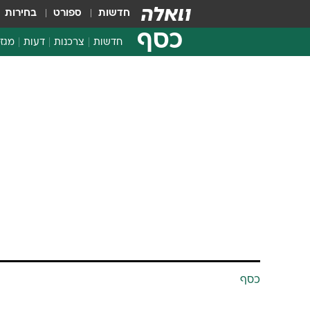
חדשות
ספורט
בחירות
כסף
חדשות
צרכנות
דעות
מגזי
החלטות פיננסיות
בדיקת מוצרים
חדשות מהמדף
השוואת מחירים
צרכנות פיננסית
כסף