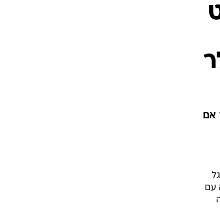
 אם
ל
עה, התקשרה עם
צויה