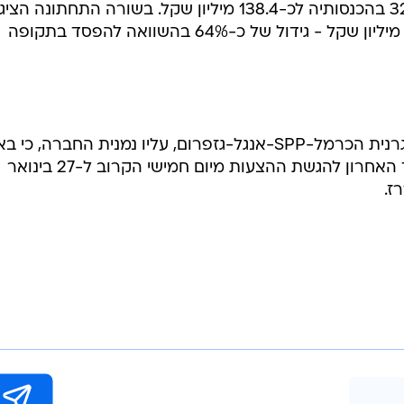
הראשונים של השנה ירידה של כ-32% בהכנסותיה לכ-138.4 מיליון שקל. בשורה התחתונה הצ
החברה בתקופה זו הפסד של כ-6.5 מיליון שקל - גידול של כ-64% בהשוואה להפסד בתקופה
יש לציין כי הבוקר הודיע קונסורציום גרנית הכרמל-SPP-אנגל-גזפרום, עליו נמנית החברה, כי
ועדת המכרזים לא תדחה את המועד האחרון להגשת ההצעות מיום חמישי הקרוב ל-27 בינואר