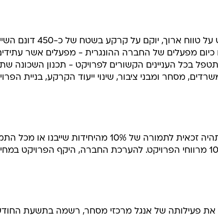
לדברי החברה, הפרויקט, אשר ייפרש על טווח ארוך, יוקם על קרקע בשטח של כ-450
 כיום מפעלים של החברה ההונגרית - מפעלים אשר עתידים
ל תטפל בכל העניינים הקשורים לפרויקט - תכנון השכונה שת
5 דירות, בנייני משרדים, מסחר ומבני ציבור, שינוי ייעוד הקרקע, בניית הפרו
באנגל מציינים כי החברה ההונגרית תהיה זכאית לתמורה של 10% מהיחידות שייבנו או 
הכספית שתתקבל בגינן, בתוספת 10% מרווחי הפרויקט. להערכת החברה, היקף הפרויקט במחי
ה את פעילותה של אנגל מרכזי מסחר, רשמה בתשעת החודש