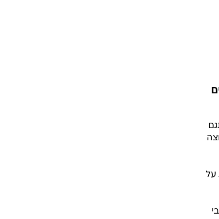
ם
גם
צה
על
י