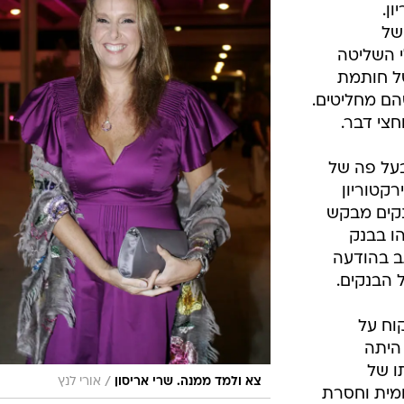
ן.
של
י השליטה
של חותמת
הם מחליטים.
חצי דבר.
בעל פה של
רקטוריון
נקים מבקש
הו בבנק
תב בהודעה
 הבנקים.
וח על
 היתה
ו של
/
צא ולמד ממנה. שרי אריסון
אורי לנץ
מית וחסרת