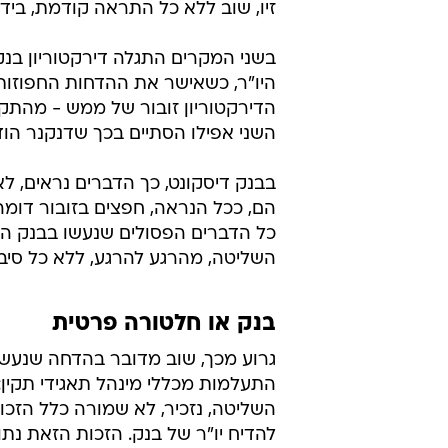
זיו, שוב ללא כל התראה קודמת, בידי 
בשני המקרים התגלה דירקטוריון בנ
היו"ר, כשאישר את ההדחות החפוזות
הדירקטוריון זובור של ממש - מהתק
השני אפילו הסתיים בכך שדנקנר הודח
בבנק דיסקונט, כך הדברים נראים, ל
הם, ככל הנראה, חפצים בזובור דומ
כל הדברים הפסולים שנעשו בבנק הפו
השליטה, מהרגע להרגע, ללא כל סיבה
בנק או חלטורה פרטית
גרוע מכך, שוב מדובר בהדחה שנעשי
התעלמות מכללי מינהל תאגידי תקין:
השליטה, נזכיר, לא שמורה כלל הזכו
להדיח יו"ר של בנק. הזכות הזאת נתונ