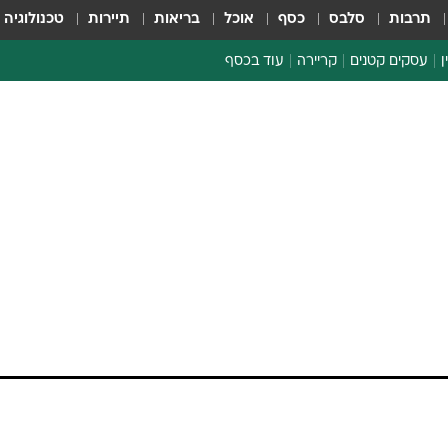
תרבות
סלבס
כסף
אוכל
בריאות
תיירות
טכנולוגיה
ן
עסקים קטנים
קריירה
עוד בכסף
חינוך פיננסי
כסף עולמי
דין וחשבון
קריפטו
ספורט ביזנס