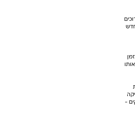
וכים
חדש
זמן
אותו
יקה
ם -