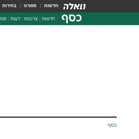
חדשות
ספורט
בחירות
כסף
חדשות
צרכנות
דעות
מגזי
החלטות פיננסיות
בדיקת מוצרים
חדשות מהמדף
השוואת מחירים
צרכנות פיננסית
כסף