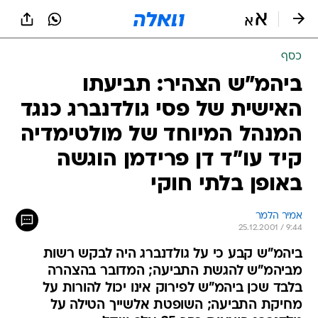
כסף
ביהמ"ש הצהיר: תביעתו
האישית של פסי גולדנברג כנגד
המנהל המיוחד של מולטימדיה
קיד עו"ד דן פרידמן הוגשה
באופן בלתי חוקי
אמיר הלמר
25.12.2001 / 9:44
ביהמ"ש קבע כי על גולדנברג היה לבקש רשות
מביהמ"ש להגשת התביעה; המדובר בהצהרה
בלבד שכן ביהמ"ש לפירוק אינו יכול להורות על
מחיקת התביעה; השופטת אלשייך הטילה על