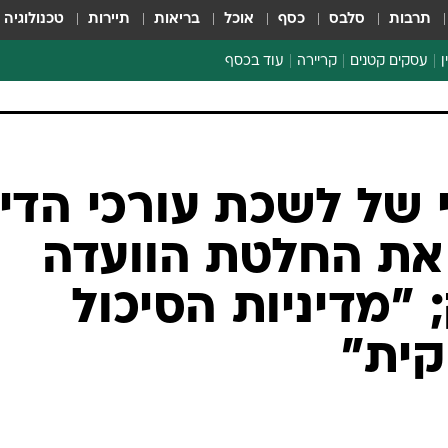
תרבות
סלבס
כסף
אוכל
בריאות
תיירות
טכנולוגיה
ן
עסקים קטנים
קריירה
עוד בכסף
חינוך פיננסי
כסף עולמי
דין וחשבון
קריפטו
 של לשכת עורכי הדין
הלאונג'
 את החלטת הוועדה
ספורט ביזנס
 "מדיניות הסיכול
קית"