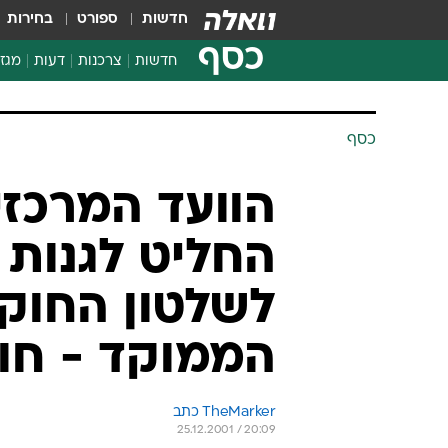
חדשות
ספורט
בחירות
כסף
חדשות
צרכנות
דעות
מגזי
החלטות פיננסיות
בדיקת מוצרים
כסף
חדשות מהמדף
השוואת מחירים
הוועד המרכזי
צרכנות פיננסית
החליט לגנות
לשלטון החוק;
הממוקד - חו
TheMarker כתב 
25.12.2001 / 20:09