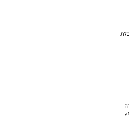
בלת
ה
,