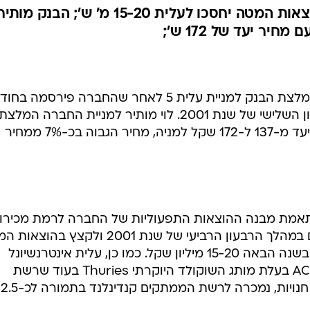
פיטורי כ-80 עובדים וקיצוץ בהוצאות המטה יחסכו לעלית 15-20 מ' ש'; הבנק מותי
בנק הפועלים מפרסם היום עדכון להמלצת הבנק למניית עלית 5 לאחר שהחברה פירסמה ב
שעבר את תוצאותיה הכספיות לרבעון השלישי של שנת 2001. לוי מותיר למניית החברה המלצת
"קנייה" תוך שהוא מעלה את מחיר היעד מ-137 ל-172 שקל למניה, מחיר הגבוה בכ-7% ממחיר
 התאמת מבנה ההוצאות התפעוליות של החברה לרמת מכירות
החליטה החברה לפטר כ-80 עובדים במהלך הרבעון הרביעי של שנת 2001 ולקצץ 
שלה. להערכתו, צעד זה עשוי לחסוך בשנה הבאה 15-20 מיליון שקל. כמו כן, עלית אינטרנשיונל
רכשה 90% מהמניות של חברת ACDIS בעלת מותג השוקולד היוקרתי Thuries בעוד שרשת
החנויות "רגע מתוק", אשר כללה 22 חנויות, נמכרה לרשת הממתקים קנדינלנד בתמורה לכ-2.5