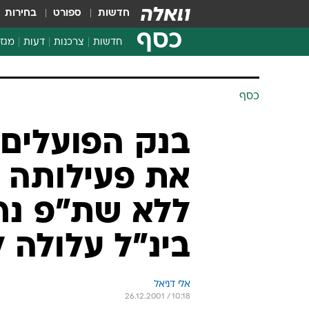
חדשות
ספורט
בחירות
כסף
חדשות
צרכנות
דעות
מגזי
החלטות פיננסיות
בדיקת מוצרים
כסף
חדשות מהמדף
השוואת מחירים
בנק הפועלים:
צרכנות פיננסית
את פעילותה ב
ללא שת"פ נר
בינ"ל עלולה 
אלי דניאל
26.12.2001 / 10:18