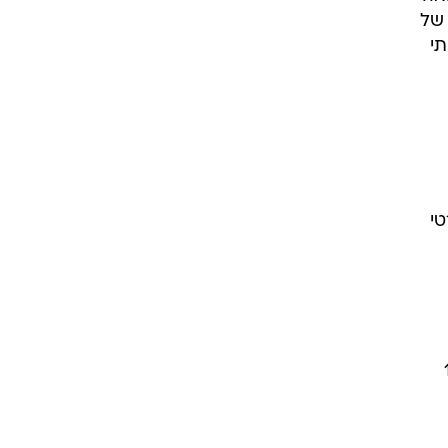
 של
י
טי
 של כ-1.92