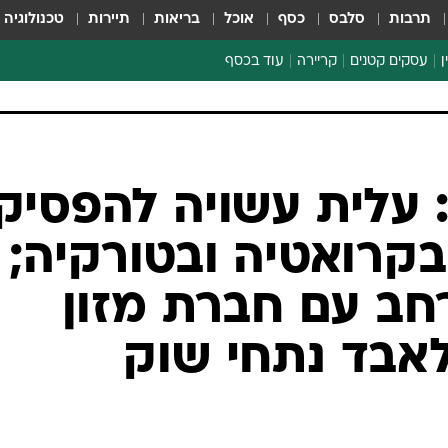
תרבות
סלבס
כסף
אוכל
בריאות
תיירות
טכנולוגיה
ן
עסקים קטנים
קריירה
עוד בכסף
חינוך פיננסי
כסף עולמי
דין וחשבון
קריפטו
 עלית עשויה להפסיק
ספורט ביזנס
קרואטיה ובטורקיה;
חב עם חברת מזון
לאבד נתחי שוק