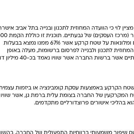
יין לוי כי הוועדה המחוזית לתכנון ובנייה בתל אביב אישרה
לפרסום ברשומות, את תוכנית המע"ר (מרכז העסקים) של גבעתיים. תוכ
יח"ד וכ-100 אלף מ"ר עבור משרדים ומלונאות על שטח קרקע אשר 67% ממנו נמצא בבעלות
המחוזית לתכנון ולבנייה לפרסום ברשומות, מעלה באופן
ר ברשות החברה אשר שוויו נאמד בכ-40 מיליון דולר.
שטח הקרקע באמצעות עסקת קומבינציה או ביזמות עצמית,
טח המקרקעין של החברה בצומת עלית ברמת גן, אשר שוויו
ט מעריך כי בשנת 2002 יירשם שיפור משמעותי ברווחיות התפעולית של החברה, בהש