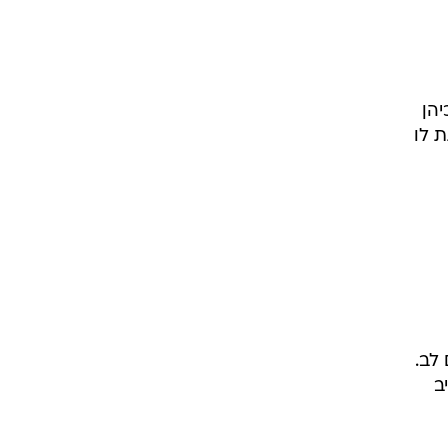
הן
 לו
לב.
ב