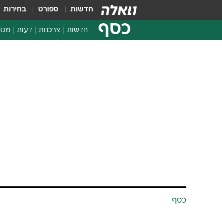
חדשות
ספורט
בחירות
כסף
חדשות
צרכנות
דעות
מגזי
החלטות פיננסיות
בדיקת מוצרים
חדשות מהמדף
השוואת מחירים
צרכנות פיננסית
כסף