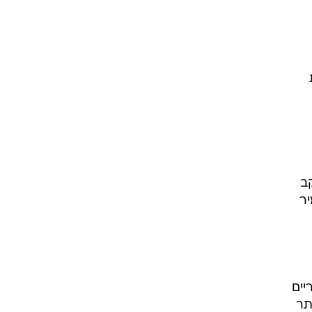
ב
י שהאמיר
יים
תר