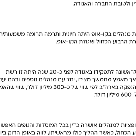
ין ולטובת החברה והאגודה.
וצת מנהלים בקו-אופ היתה חיונית ותרמה תרומה משמעותית
 הרבוע הכחול ואגודת הקו-אופ.
גאון מציין בהקשר זה כי כאשר נכנס לראשונה לתפקידו באגודה לפני כ-20 שנה היתה זו רשת
 אך מאמץ מתמשך מצידו, יחד עם מנהלים נוספים ובהם יעק
גלברד ויוסי רוזן, הוביל את החברה להנפקה בארה"ב לפי שווי של כ-300 מיליון דולר, שוו
ופציות למנהלים אושרה כדין בכל המוסדות והגופים האפשר
הכחול, כאשר ההליך כולו מראשיתו, לווה באופן הדוק ביו