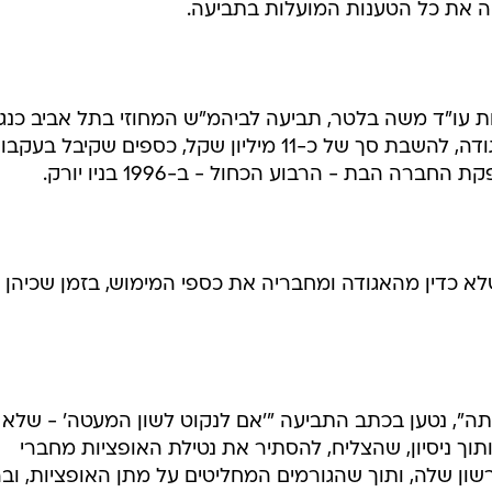
חה את כל הטענות המועלות בתביעה.
ת עו"ד משה בלטר, תביעה לביהמ"ש המחוזי בתל אביב כנג
גאון, מי שהיה יו"ר המזכירות של האגודה, להשבת סך של כ-11 מיליון שקל, כספים שקיבל בעק
רה הבת - הרבוע הכחול - ב-1996 בניו יורק.
שלא כדין מהאגודה ומחבריה את כספי המימוש, בזמן שכיהן
תה", נטען בכתב התביעה "'אם לנקוט לשון המעטה' - שלא
 ותוך ניסיון, שהצליח, להסתיר את נטילת האופציות מחברי
ון שלה, ותוך שהגורמים המחליטים על מתן האופציות, וב