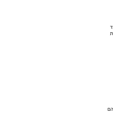
ד
בות
הם