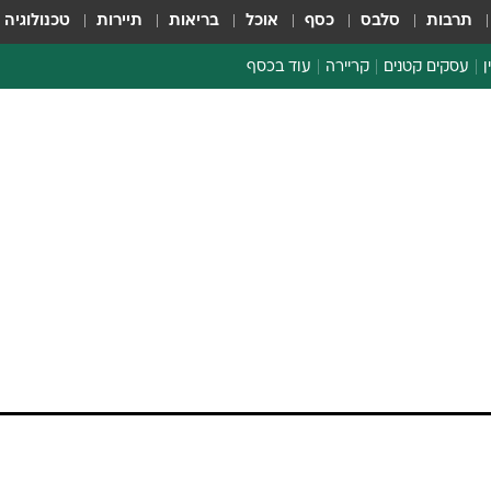
תרבות
סלבס
כסף
אוכל
בריאות
תיירות
טכנולוגיה
ן
עסקים קטנים
קריירה
עוד בכסף
חינוך פיננסי
כסף עולמי
דין וחשבון
קריפטו
הלאונג'
ספורט ביזנס