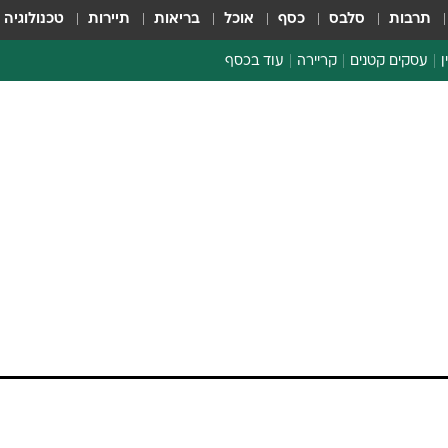
תרבות
סלבס
כסף
אוכל
בריאות
תיירות
טכנולוגיה
ן
עסקים קטנים
קריירה
עוד בכסף
חינוך פיננסי
כסף עולמי
דין וחשבון
קריפטו
ספורט ביזנס