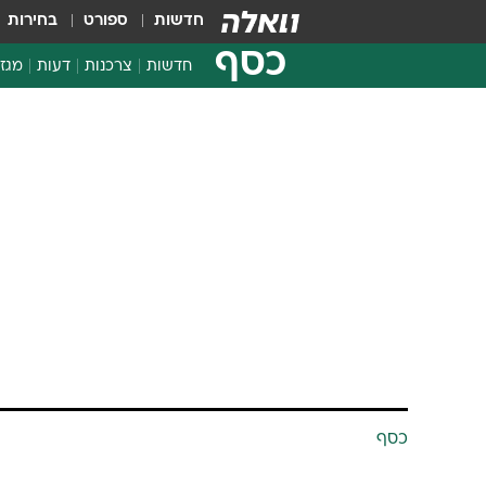
חדשות
ספורט
בחירות
כסף
חדשות
צרכנות
דעות
מגזי
החלטות פיננסיות
בדיקת מוצרים
חדשות מהמדף
השוואת מחירים
צרכנות פיננסית
כסף