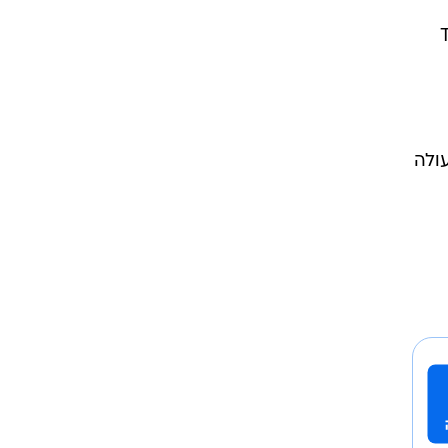
מזומן ומניות. TMP
 ב-2%; מיקרוסופט עולה