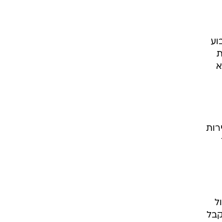
וע
ות
מ-7.46%, אך היא
רות
נר
ול
ס לקבל