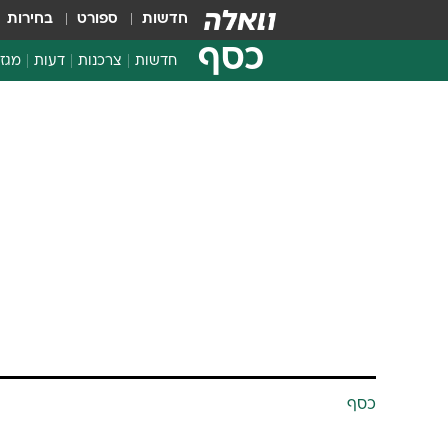
חדשות
ספורט
בחירות
כסף
חדשות
צרכנות
דעות
מגזי
החלטות פיננסיות
בדיקת מוצרים
חדשות מהמדף
השוואת מחירים
צרכנות פיננסית
כסף