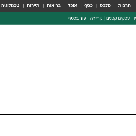
תרבות
סלבס
כסף
אוכל
בריאות
תיירות
טכנולוגיה
ן
עסקים קטנים
קריירה
עוד בכסף
חינוך פיננסי
כסף עולמי
דין וחשבון
קריפטו
הלאונג'
ספורט ביזנס