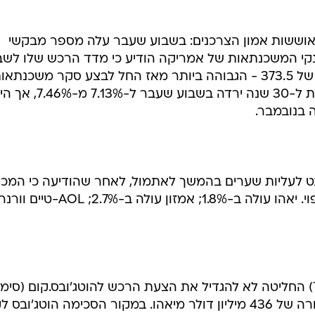
תאוששות אמון הצרכנים: בשבוע שעבר עלה מספר מבקשי
נקי המשכנתאות של אמריקה הודיע כי מדד הרכש שלו לשב
שהסתיים ב-21 בדצמבר עלה לרמה של 373.5 - הגבוהה ביותר מאז החל לבצע סקר משכנתא
בינואר 1990. הריבית על המשכנתאות ל-30 שנה ירדה בשבוע שעבר ל-7.13% 
נט לעליות שערים בהמשך לאתמול, לאחר שהודיעה כי המכי
באתריה בחג המולד היו טובות מהצפוי. יאהו עולה ב-1.8%; אמזון עולה ב-2.7%; AOL-טיים וור
חברת ההשמה TMP (סימול TMPW) החליטה לא להגדיל את הצעת הרכש להוטג'ובס.קום (סימ
HOTJ) לאחר שזו קיבלה הצעה מתחרה של 436 מיליון דולר מיאהו. במקור הסכימה הוטג'וב