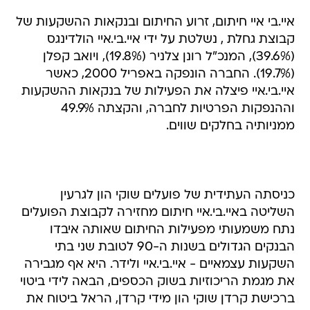
איי.בי איי חיתום, זרוע החיתום ובנקאות ההשקעות של
קבוצת גחלת , נשלטת על ידי איי.בי.איי הולדינגס
(39.6%), המנכ"ל רונן צלניר (19.8%), ויואב קפלן
(19.7%). החברה הונפקה באפריל 2000, כאשר
איי.בי.איי פיצלה את הפעילות של בנקאות ההשקעות
וההנפקות הפרטיות לחברה, והקצתה 49.9%
ממניותיה בחלקים שווים.
כניסתה העתידית של פועלים שוקי הון לגרעין
השליטה באיי.בי.איי חיתום מחזירה לקבוצת הפועלים
נתח משמעותי מפעילות החיתום שאותה איבדו
הבנקים הגדולים בשנות ה-90 לטובת שני בתי
השקעות עצמאיים - איי.בי.איי ולידר. היא אף מגבירה
את מגמת הריכוזיות בשוק הכספים, הבאה לידי ביטוי
ברכישת קרדן שוקי הון מידי קרדן, הראל ביטוח את