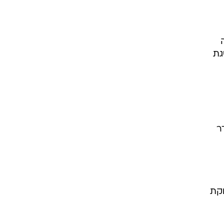
גת
יעדר
 פעמים את תפוקת