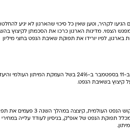
גיעו לקהיר, וטען שאין כל סיכוי שהארגון לא יגיע להחלטה
ש הצפוי. מדינות הארגון כרכו את הסכמתן לקיצוץ בהש
 בארגון, לפיו יורידו את תפוקת שאיבת הנפט בחצי מיליון
מחירי הנפט צנחו מאז פיגועי הטרור ב-11 בספטמבר ב-24% בשל העמקת המיתון העולמי וה
ל קיצוץ בשאיבת הנפט.
אופ"ק, אשר מספקת את שליש מביקוש הנפט העולמית, קיצצה במהלך השנה 3
פט ב-3.5 מיליון חביות ליום, 13% מכלל תפוקת הנפט של אופ"ק, בניסיון לעודד עלייה במחירי
יתון.