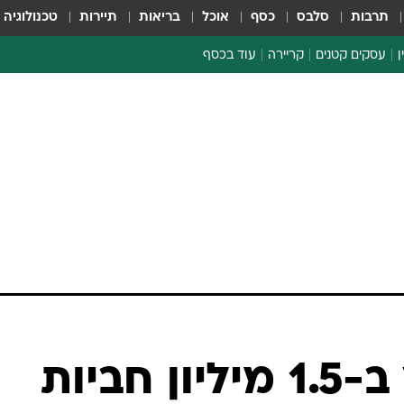
תרבות
סלבס
כסף
אוכל
בריאות
תיירות
טכנולוגיה
ן
עסקים קטנים
קריירה
עוד בכסף
חינוך פיננסי
כסף עולמי
דין וחשבון
קריפטו
הלאונג'
ספורט ביזנס
אופ"ק תקצץ ב-1.5 מיליון חביות