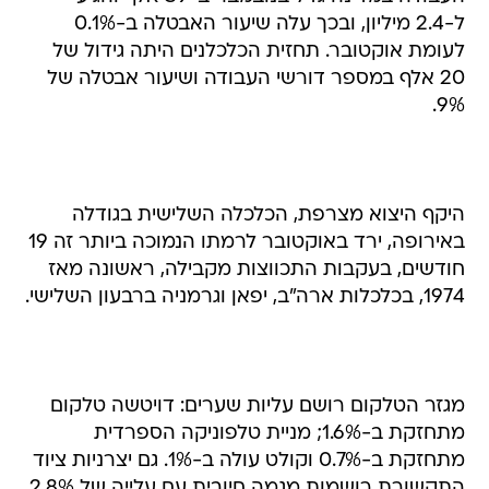
ל-2.4 מיליון, ובכך עלה שיעור האבטלה ב-0.1%
לעומת אוקטובר. תחזית הכלכלנים היתה גידול של
20 אלף במספר דורשי העבודה ושיעור אבטלה של
9%.
היקף היצוא מצרפת, הכלכלה השלישית בגודלה
באירופה, ירד באוקטובר לרמתו הנמוכה ביותר זה 19
חודשים, בעקבות התכווצות מקבילה, ראשונה מאז
1974, בכלכלות ארה"ב, יפאן וגרמניה ברבעון השלישי.
מגזר הטלקום רושם עליות שערים: דויטשה טלקום
מתחזקת ב-1.6%; מניית טלפוניקה הספרדית
מתחזקת ב-0.7% וקולט עולה ב-1%. גם יצרניות ציוד
התקשורת רושמות מגמה חיובית עם עלייה של 2.8%