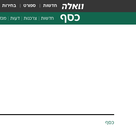
חדשות
ספורט
בחירות
כסף
חדשות
צרכנות
דעות
מגזי
החלטות פיננסיות
בדיקת מוצרים
חדשות מהמדף
השוואת מחירים
צרכנות פיננסית
כסף