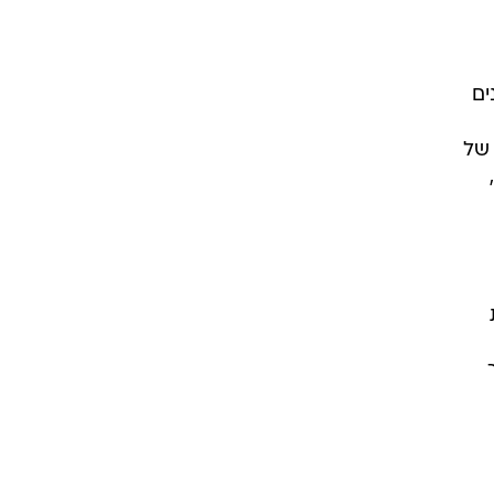
ים
 של