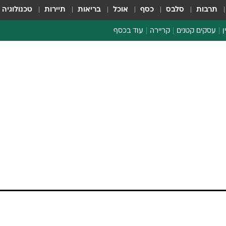
תרבות
סלבס
כסף
אוכל
בריאות
תיירות
טכנולוגיה
ן
עסקים קטנים
קריירה
עוד בכסף
חינוך פיננסי
כסף עולמי
דין וחשבון
קריפטו
ספורט ביזנס