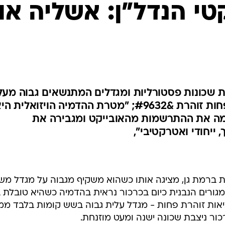
טי הנדל"ן: אשליה או
ת שכונות פסטורליות ומגדלים המתנשאים גבוה מעל
הסביבה, אך המציאות - הרבה פחות זוהרת &#9632; "מטרת ההדמיה הויזואלית ה
ימה את ההתרשמות מהאובייקט ומגבירה את
ייחודי ואטרקטיבי",
ות ברמת גן, מציגה אותו כשהוא משקיף מגבוה על מגדל מש
גורים הנבנית כיום בכרכור נראית בהדמיה כשהיא טובלת ב
ציאות זוהרת פחות - מגדל עלית גבוה בשש קומות בלבד ממ
כור ניצבת שכונה ישנה ומעט מוזנחת.