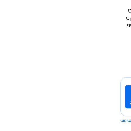
ט
ט
י
שימוש