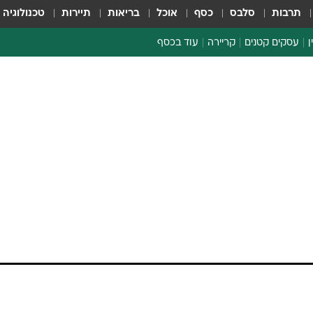
תרבות
סלבס
כסף
אוכל
בריאות
תיירות
טכנולוגיה
ן
עסקים קטנים
קריירה
עוד בכסף
חינוך פיננסי
כסף עולמי
דין וחשבון
קריפטו
ספורט ביזנס