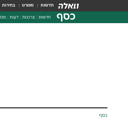
חדשות
ספורט
בחירות
כסף
חדשות
צרכנות
דעות
מגזי
החלטות פיננסיות
בדיקת מוצרים
חדשות מהמדף
השוואת מחירים
צרכנות פיננסית
כסף