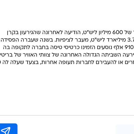
בריטיש, שצפויה לרשום השנה הפסד של 600 מיליון ליש"ט, הודיעה לאחרונה שהגירעון בקרן
הפנסיה של עובדיה כמעט הוכפל ל-3.7 מיליארד ליש"ט, מעבר לציפיות. בשנה שעברה הפסידה
חברת התעופה 401 מיליון ליש"ט. כ-910 אלף נוסעים הזמינו כרטיסי טיסה בחברה לתקופה בה
כננת השביתה. בתחילת 2007 אירעה השביתה הגדולה האחרונה של צוותי האוויר של בריטי
אז נאלצה הח