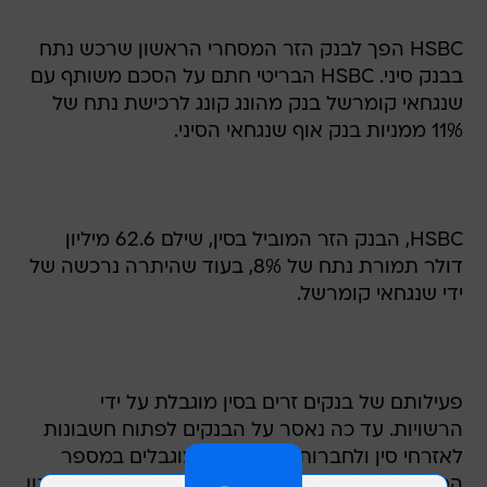
HSBC הפך לבנק הזר המסחרי הראשון שרכש נתח
בבנק סיני. HSBC הבריטי חתם על הסכם משותף עם
שנגחאי קומרשל בנק מהונג קונג לרכישת נתח של
11% ממניות בנק אוף שנגחאי הסיני.
HSBC, הבנק הזר המוביל בסין, שילם 62.6 מיליון
דולר תמורת נתח של 8%, בעוד שהיתרה נרכשה של
ידי שנגחאי קומרשל.
פעילותם של בנקים זרים בסין מוגבלת על ידי
הרשויות. עד כה נאסר על הבנקים לפתוח חשבונות
לאזרחי סין ולחברות סיניות, והם מוגבלים במספר
הסניפים שהם פותחים. בעקבות הצטרפות סין לארגון