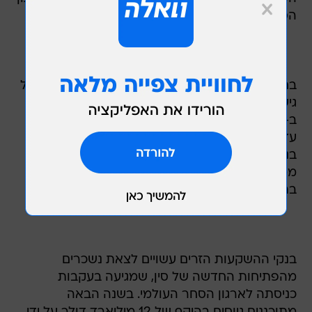
הסחר העולמי צפויה הקלה בתקנות אלה.
בחודש החולף אישרה סין לבנקי השקעות זרים לקבל
גישה חופשית יותר לשוק ההון שלה, ששוויו מוערך
ב-560 מיליארד דולר. הבנקים הזרים יורשו להחזיק
עד 33% במיזמים מקומיים, וכך יוכלו להשתתף
בניהול מכירת מניות ואג"ח מקומיות. בנוסף, העניקה
ממשלת סין רשיונות לחברות ביטוח זרות לפעול
בתחומה.
בנקי ההשקעות הזרים עשויים לצאת נשכרים
מהפתיחות החדשה של סין, שמגיעה בעקבות
כניסתה לארגון הסחר העולמי. בשנה הבאה