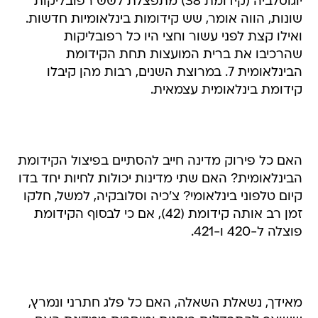
יוגוסלביה (קידומת 38) מתפצלת לשש רפובליקות
שונות, הווה אומר, שש קידומות בינלאומיות חדשות.
ואילו קצת לפני עשור וחצי היו כל רפובליקות
שהרכיבו את ברית המועצות תחת הקידומת
הבינלאומית 7. במרוצת השנים, רבות מהן קיבלו
קידומת בינלאומית עצמאית.
האם כל פירוק מדינה חייב להסתיים בפיצול הקידומת
הבינלאומית? האם שתי מדינות יכולות לחיות יחד בדו
קיום טלפוני בינלאומי? צ'כיה וסלובקיה, למשל, חלקו
זמן רב אותה קידומת (42), אם כי לבסוף הקידומת
פוצלה ל-420 ו-421.
מאידך, נשאלת השאלה, האם כל פלג חתרני ונמרץ,