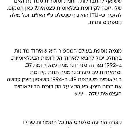
ששואף להתבדלות רוחנית ומוסרית ממדינת האם
שלו, יזכה לקידומת בינלאומית עצמאית? כאן המקום,
להזכיר ש-ITU הוא גוף שנשלט ע"י האו"ם, וכל מילה
נוספת מיותרת.
מגמה נוספת בעולם המספור היא שאיחוד מדינות
בהחלט יכול להביא לאיחוד הקידומות הבינלאומיות.
ב-1992 נפרדה מזרח גרמניה מהקידומת 37,
ומתאחדת עם מערב גרמניה תחת קידומת
בינלאומית משותפת 49. ב-1994 כשצפון תימן כבשה
את דרום תימן, בא הקץ על הקידומת הבינלאומית
העצמאית שלה - 979.
קצרה היריעה מלפרט את כל התמורות שחלו