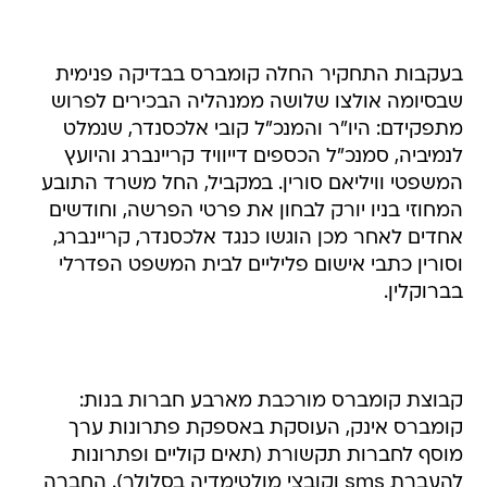
בעקבות התחקיר החלה קומברס בבדיקה פנימית
שבסיומה אולצו שלושה ממנהליה הבכירים לפרוש
מתפקידם: היו"ר והמנכ"ל קובי אלכסנדר, שנמלט
לנמיביה, סמנכ"ל הכספים דייוויד קריינברג והיועץ
המשפטי וויליאם סורין. במקביל, החל משרד התובע
המחוזי בניו יורק לבחון את פרטי הפרשה, וחודשים
אחדים לאחר מכן הוגשו כנגד אלכסנדר, קריינברג,
וסורין כתבי אישום פליליים לבית המשפט הפדרלי
בברוקלין.
קבוצת קומברס מורכבת מארבע חברות בנות:
קומברס אינק, העוסקת באספקת פתרונות ערך
מוסף לחברות תקשורת (תאים קוליים ופתרונות
להעברת sms וקובצי מולטימדיה בסלולר). החברה