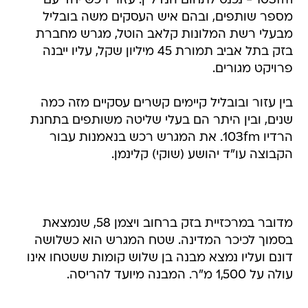
103fm - נכנס לתחום הנדל"ן. עזור רכש יחד עם
מספר שותפים, ובהם איש העסקים משה בובליל
מבעלי רשת המלונות קלאב הוטל, מגרש מחברת
בזק בתל אביב תמורת 45 מיליון שקל, עליו ייבנה
פרויקט מגורים.
בין עזור ובובליל קיימים קשרים עסקיים מזה כמה
שנים, ובין היתר הם בעלי שליטה משותפים בתחנת
הרדיו 103fm. את המגרש רכש בנאמנות עבור
הקבוצה עו"ד יהושע (שוקי) קלינמן.
מדובר במרכזיית בזק ברחוב ויצמן 58, שנמצאת
בסמוך לכיכר המדינה. שטח המגרש הוא כשלושה
דונם ועליו נמצא מבנה בן שלוש קומות ששטחו אינו
עולה על 1,500 מ"ר. המבנה מיועד להריסה.