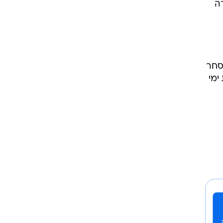
ה
במהלך המסחר
יה של יותר מ-30% בעשרת ימי