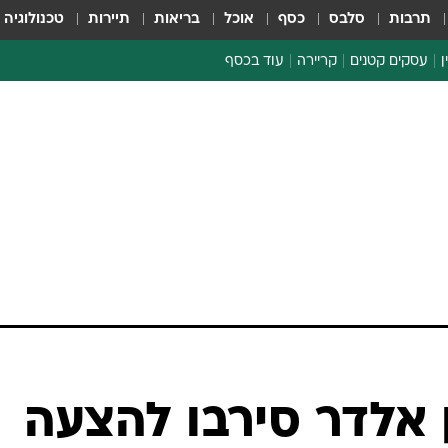
תרבות
סלבס
כסף
אוכל
בריאות
תיירות
טכנולוגיה
ן
עסקים קטנים
קריירה
עוד בכסף
חינוך פיננסי
כסף עולמי
דין וחשבון
קריפטו
הלאונג'
ספורט ביזנס
ן אלדר סירבו להצעה